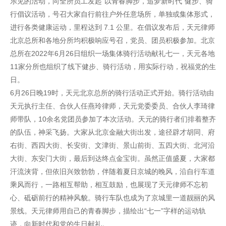
乐见的活动，向全所员工发起“以青春脚步，追梦新时代”健步、骑
行倡议活动，号召大家自行前往户外任意场所，单独或集体形式，
进行各类健康运动，里程达到 7.1 公里。在倡议发布后，天元律师
北京总所和各地分所均积极响应号召，党员、团员积极参加。北京
总所在2022年6月26日组织一场集体骑行活动献礼七一，天元各地
11家分所也组织了线下健步、骑行活动，用实际行动，祝福党的生
日。
6月26日晚19时，天元北京总所的骑行活动正式开始。骑行活动由
天元执行主任、合伙人任燕玲律师，天元党委委员、合伙人李琦律
师带队，10余名党团员参加了本次活动。天元的骑行者们排着整齐
的队伍，神采飞扬。大家从北京金融大街出发，途径辟才胡同、府
右街、西四大街、长安街、文津街、景山前街、五四大街、北河沿
大街、东安门大街，最后到达终点金宝街。虽然正值盛夏，大家都
汗流浃背，但依旧兴致勃勃，伴随着夏日京城的晚风，沿自行车道
乘风而行，一路相互帮助，相互鼓励，也展现了天元律师不忘初
心、砥砺前行的精神风貌。骑行车队也成为了京城里一道靓丽的风
景线。天元律师用自己的青春脚步，描绘出“七一”字样的运动轨
迹，向新时代和党的生日献礼。