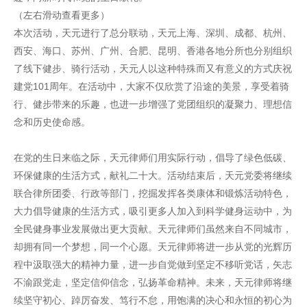
（左右滑动查看更多）
本次活动，天元进行了总分联动，天元上海、深圳、成都、杭州、
西安、海口、苏州、广州、合肥、昆明、香港各地分所也分别组织
了线下健步、骑行活动，天元人以这种特殊而又有意义的方式庆祝
建党101周年。在活动中，大家不仅欣赏了沿途的美景，享受着骑
行、健步带来的乐趣，也进一步增强了党团组织的凝聚力、理想信
念和历史使命感。
在党的生日来临之际，天元律师们用实际行动，倡导了绿色低碳、
环保健康的生活方式，献礼二十大。活动结束后，天元党委将继续
联合律所团委、行政等部门，挖掘发挥各类康体和锻炼活动特色，
大力倡导健康的生活方式，吸引更多人加入到科学健身运动中，为
全民健身事业发展做出更大贡献。天元律师们虽然来自不同城市，
却拥有同一个梦想，同一个心愿。天元律师将进一步从党的光辉历
程中汲取强大的精神力量，进一步自觉做到坚定不移听党话，矢志
不渝跟党走，坚定信仰信念，弘扬革命精神。未来，天元律师将继
续坚守初心、踔厉奋发、笃行不怠，用饱满的决心和永恒的初心为