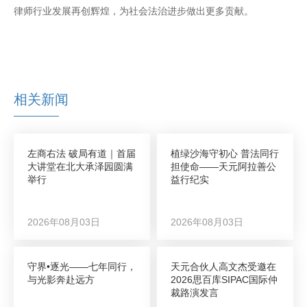
律师行业发展再创辉煌，为社会法治进步做出更多贡献。
相关新闻
左商右法 破局有道｜首届
植绿沙海守初心 普法同行
大讲堂在北大承泽园圆满
担使命——天元阿拉善公
举行
益行纪实
2026年08月03日
2026年08月03日
守界•逐光——七年同行，
天元合伙人高文杰受邀在
与光影奔赴远方
2026思百库SIPAC国际仲
裁路演发言