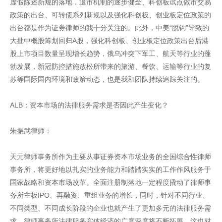
虚假陈述新规的落地，退市机制的逐步健全、科创板试点做市交易
政策的出台、可转债系列新规以及强化科创板、创业板定位政策的
出台都是作为证券律师的我十分关注的。此外，中美“脱钩”导致的
大批中概股筹划回归A股，强化科创板、创业板定位政策出台后港
股上市项目数量呈现增长趋势，俄乌冲突下军工、航天等行业的蓬
勃发展，新冠防控措施放松所带来的旅游、餐饮、运输等行业的复
苏等国际国内环境和政策动态，也是我和团队持续追踪关注的。
ALB：资本市场的法律服务需求是否因此产生变化？
朱振武律师：
天元律师事务所作为主要从事证券资本市场业务的全国综合性律师
事务所，将更好地以扎实的业务能力和踏踏实实的工作作风服务于
国家战略和资本市场改革。全面注册制落地一定程度撬动了律师事
务所主板IPO、再融资、重组业务的增长，同时，针对不同行业、
不同类型、不同成长阶段的企业也就产生了更加多元的法律服务需
求，律师事务所法律服务实体经济的广度深度将不断拓展，这也对