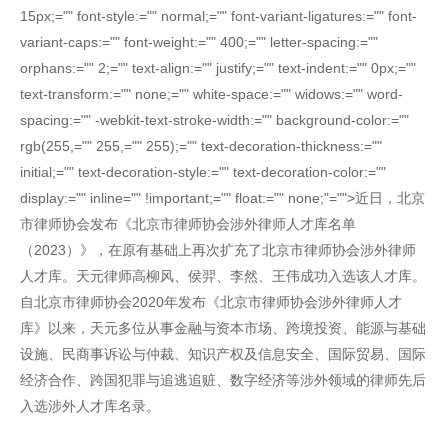
15px;="" font-style:="" normal;="" font-variant-ligatures:="" font-
variant-caps:="" font-weight:="" 400;="" letter-spacing:=""
orphans:="" 2;="" text-align:="" justify;="" text-indent:="" 0px;=""
text-transform:="" none;="" white-space:="" widows:="" word-
spacing:="" -webkit-text-stroke-width:="" background-color:=""
rgb(255,="" 255,="" 255);="" text-decoration-thickness:=""
initial;="" text-decoration-style:="" text-decoration-color:=""
display:="" inline="" !important;="" float:="" none;"="">近日，北京
市律师协会发布《北京市律师协会涉外律师人才库名单
（2023）》，在原有基础上再次扩充了北京市律师协会涉外律师
人才库。天元律师高柳风、侯羿、李然、王伟成功入选该人才库。
自北京市律师协会2020年发布《北京市律师协会涉外律师人才
库》以来，天元多位从事金融与资本市场、跨境投资、能源与基础
设施、民商事诉讼与仲裁、知识产权及信息安全、国际贸易、国际
经济合作、跨国犯罪与追逃追赃、数字经济等涉外领域的律师先后
入选涉外人才库名录。