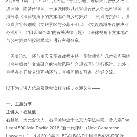
8月8日（周二）19:00，法天使「专业小会」邀请天元合伙人石旦
波律师、陈梦伶律师、王振强律师以及管理合伙人任燕玲律师，直
播分享《法律视角下的文旅地产与乡村振兴——机遇与挑战》。几
位嘉宾将分别就《文旅景区与公募REITs》《文娱领域争议解决业
务浅析》《“田园综合体”的有关法律问题》《法律视角下文旅地产
与乡村振兴的投融模式》进行主题分享。
「圆桌论坛」环节由天元季锋律师主持，季律师将与几位嘉宾围绕
《乡村振兴与文旅融合的法律风险与合规管理》进行探讨。此外，
直播亦会开放交流互动环节，直播间朋友可参与沟通交流。
以下为主讲人信息及活动议程介绍，欢迎关注——
一、主题分享
主讲人：石旦波‍‍
石旦波，天元合伙人。石律师毕业于北京大学法学院，曾入选The
Legal 500 Asia Pacific 2018 “新一代律师（Next Generation
Lawyers）”，以及2019年度LEGALBAND中国律界俊杰榜30强。