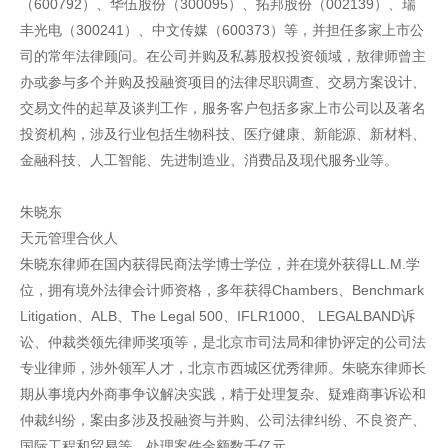
（600792）、华伍股份（300095）、拓邦股份（002139）、瑞
丰光电（300241）、中文传媒（600373）等，并担任多家上市公
司的常年法律顾问。在公司并购及私募股权投资领域，敖律师曾主
办或参与多个并购及投融资项目的法律尽职调查、交易方案设计、
交易文件的起草及谈判工作，服务客户包括多家上市公司以及著名
投资机构，涉及行业包括生物科技、医疗健康、新能源、新材料、
金融科技、人工智能、先进制造业、消费品及现代服务业等。
朱晓东
天元管理合伙人
朱晓东律师在国内获得民商法学博士学位，并在境外获得LL.M.学
位，拥有境外法律会计师资格，多年获得Chambers、Benchmark
Litigation、ALB、The Legal 500、IFLR1000、 LEGALBAND诉
讼、仲裁类领先律师奖项等，是北京市司法局和律协评定的公司法
专业律师，涉外领军人才，北京市西城区优秀律师。朱晓东律师长
期从事境内外商事争议解决实践，精于处理复杂、疑难商事诉讼和
仲裁纠纷，案由多涉及投融资与并购、公司法律纠纷、不良资产、
国际工程和贸易等，处理案件金额数千亿元。