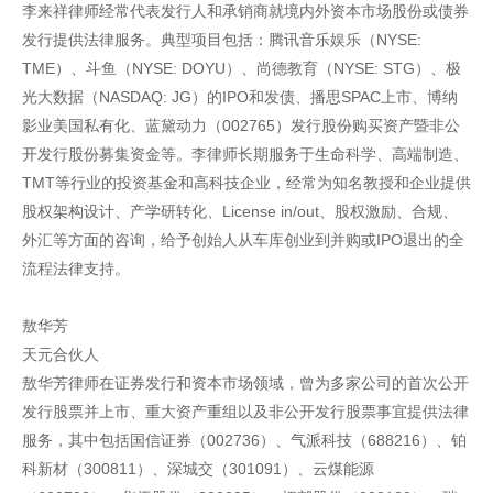
李来祥律师经常代表发行人和承销商就境内外资本市场股份或债券
发行提供法律服务。典型项目包括：腾讯音乐娱乐（NYSE:
TME）、斗鱼（NYSE: DOYU）、尚德教育（NYSE: STG）、极
光大数据（NASDAQ: JG）的IPO和发债、播思SPAC上市、博纳
影业美国私有化、蓝黛动力（002765）发行股份购买资产暨非公
开发行股份募集资金等。李律师长期服务于生命科学、高端制造、
TMT等行业的投资基金和高科技企业，经常为知名教授和企业提供
股权架构设计、产学研转化、License in/out、股权激励、合规、
外汇等方面的咨询，给予创始人从车库创业到并购或IPO退出的全
流程法律支持。
敖华芳
天元合伙人
敖华芳律师在证券发行和资本市场领域，曾为多家公司的首次公开
发行股票并上市、重大资产重组以及非公开发行股票事宜提供法律
服务，其中包括国信证券（002736）、气派科技（688216）、铂
科新材（300811）、深城交（301091）、云煤能源