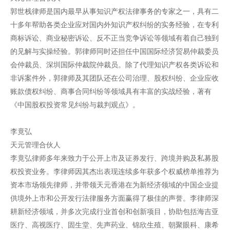
郭世栈律师是国内最早从事知识产权法律事务的专家之一，具有二
十多年帮助各类企业应对国内外知识产权纠纷的实务经验，在专利
商标诉讼、商业秘密诉讼、反不正当竞争诉讼等领域有着自己独到
的见解与实操经验。郭律师同时还担任中国国际经济贸易仲裁委员
会仲裁员、深圳国际仲裁院仲裁员。除了代理知识产权各类诉讼和
非诉案件外，郭律师及其团队还在公司治理、股权纠纷、企业应收
账款债权纠纷、商事合同纠纷等领域具有丰富的实战经验，著有
《中国股权投资常见纠纷与裁判观点》。
李竟弘
天元管理合伙人
李竟弘律师多年来致力于公开上市及证券发行、跨境并购及私募股
权投资业务。李律师因其杰出表现连续多年获多个权威榜单推荐为
资本市场领先律师，并带领天元香港在为新经济领域的中国企业提
供境外上市和公开发行法律服务方面赢得了极佳的声誉。李律师深
耕新经济领域，并多次完成行业首创和创新项目，协助包括海吉亚
医疗、高视医疗、固生堂、先声药业、锦欣生殖、朝聚眼科、康希