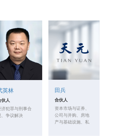
田兵
武英林
合伙人
合伙人
资本市场与证券、
经济犯罪与刑事合
公司与并购、房地
规、争议解决
产与基础设施、私
募投资与基金设立