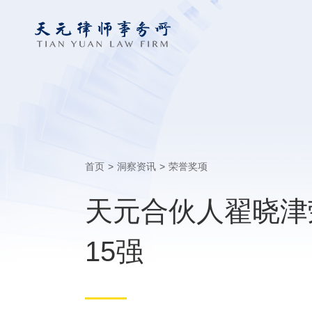
首页
>
洞察资讯
>
荣誉奖项
天元合伙人翟晓津荣
15强