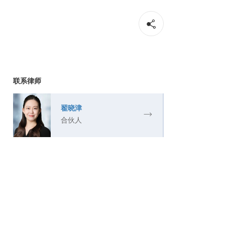
联系律师
翟晓津
合伙人