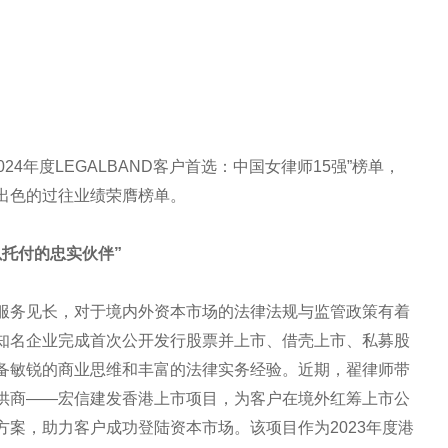
024年度LEGALBAND客户首选：中国女律师15强”榜单，
出色的过往业绩荣膺榜单。
托付的忠实伙伴”
服务见长，对于境内外资本市场的法律法规与监管政策有着
知名企业完成首次公开发行股票并上市、借壳上市、私募股
备敏锐的商业思维和丰富的法律实务经验。近期，翟律师带
供商——宏信建发香港上市项目，为客户在境外红筹上市公
案，助力客户成功登陆资本市场。该项目作为2023年度港