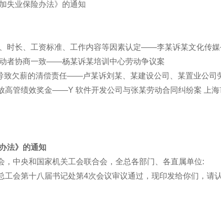
参加失业保险办法》的通知
率、时长、工资标准、工作内容等因素认定——李某诉某文化传媒
劳动者协商一致——杨某诉某培训中心劳动争议案
工导致欠薪的清偿责任——卢某诉刘某、某建设公司、某置业公司
高管绩效奖金——Y 软件开发公司与张某劳动合同纠纷案 上海
理办法》的通知
工会，中央和国家机关工会联合会，全总各部门、各直属单位:
总工会第十八届书记处第4次会议审议通过，现印发给你们，请