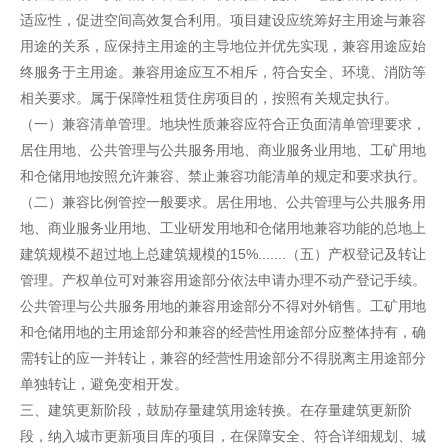
适应性，促进空间高效复合利用。项目建设应统筹好主用途与兼容
用途的关系，应保持主用途的主导地位并优先实现，兼容用途应始
终服务于主用途。兼容用途应互不相斥，符合安全、环境、消防等
相关要求。属于保障性租赁住房项目的，按照有关规定执行。
（一）兼容清单管理。地块性质兼容应符合正负面清单管理要求，
居住用地、公共管理与公共服务用地、商业服务业用地、工矿用地
和仓储用地按照允许兼容、禁止兼容功能清单的规定和要求执行。
（二）兼容比例管控一般要求。居住用地、公共管理与公共服务用
地、商业服务业用地、工业研发用地和仓储用地兼容功能的总地上
建筑规模不超过地上总建筑规模的15%.......（五）产权登记及转让
管理。产权单位可对兼容用途部分依法申请办理不动产登记手续。
公共管理与公共服务用地的兼容用途部分不得对外销售。工矿用地
和仓储用地的主用途部分和兼容的经营性用途部分应整体持有，确
需转让的应一并转让，兼容的经营性用途部分不得脱离主用途部分
单独转让，避免变相开发。
三、建筑更新阶段，鼓励存量建筑用途转换。在存量建筑更新阶
段，纳入城市更新项目库的项目，在保障安全、符合详细规划、城