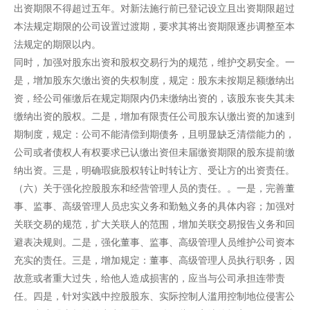
出资期限不得超过五年。对新法施行前已登记设立且出资期限超过
本法规定期限的公司设置过渡期，要求其将出资期限逐步调整至本
法规定的期限以内。
同时，加强对股东出资和股权交易行为的规范，维护交易安全。一
是，增加股东欠缴出资的失权制度，规定：股东未按期足额缴纳出
资，经公司催缴后在规定期限内仍未缴纳出资的，该股东丧失其未
缴纳出资的股权。二是，增加有限责任公司股东认缴出资的加速到
期制度，规定：公司不能清偿到期债务，且明显缺乏清偿能力的，
公司或者债权人有权要求已认缴出资但未届缴资期限的股东提前缴
纳出资。三是，明确瑕疵股权转让时转让方、受让方的出资责任。
（六）关于强化控股股东和经营管理人员的责任。。一是，完善董
事、监事、高级管理人员忠实义务和勤勉义务的具体内容；加强对
关联交易的规范，扩大关联人的范围，增加关联交易报告义务和回
避表决规则。二是，强化董事、监事、高级管理人员维护公司资本
充实的责任。三是，增加规定：董事、高级管理人员执行职务，因
故意或者重大过失，给他人造成损害的，应当与公司承担连带责
任。四是，针对实践中控股股东、实际控制人滥用控制地位侵害公