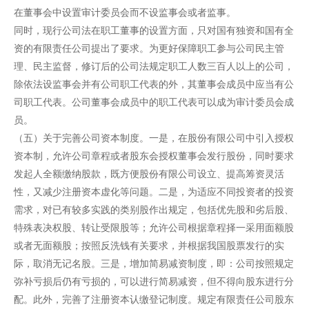
在董事会中设置审计委员会而不设监事会或者监事。
同时，现行公司法在职工董事的设置方面，只对国有独资和国有全
资的有限责任公司提出了要求。为更好保障职工参与公司民主管
理、民主监督，修订后的公司法规定职工人数三百人以上的公司，
除依法设监事会并有公司职工代表的外，其董事会成员中应当有公
司职工代表。公司董事会成员中的职工代表可以成为审计委员会成
员。
（五）关于完善公司资本制度。一是，在股份有限公司中引入授权
资本制，允许公司章程或者股东会授权董事会发行股份，同时要求
发起人全额缴纳股款，既方便股份有限公司设立、提高筹资灵活
性，又减少注册资本虚化等问题。二是，为适应不同投资者的投资
需求，对已有较多实践的类别股作出规定，包括优先股和劣后股、
特殊表决权股、转让受限股等；允许公司根据章程择一采用面额股
或者无面额股；按照反洗钱有关要求，并根据我国股票发行的实
际，取消无记名股。三是，增加简易减资制度，即：公司按照规定
弥补亏损后仍有亏损的，可以进行简易减资，但不得向股东进行分
配。此外，完善了注册资本认缴登记制度。规定有限责任公司股东