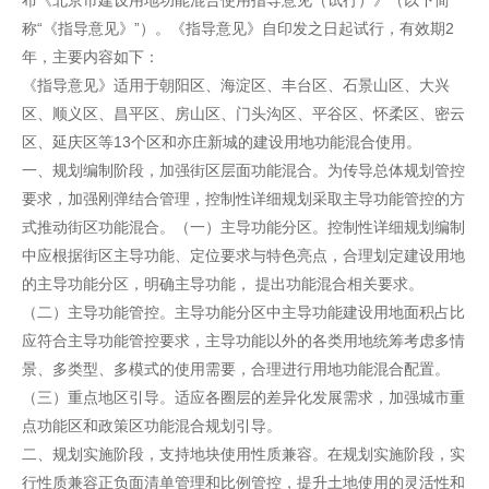
布《北京市建设用地功能混合使用指导意见（试行）》（以下简
称“《指导意见》”）。《指导意见》自印发之日起试行，有效期2
年，主要内容如下：
《指导意见》适用于朝阳区、海淀区、丰台区、石景山区、大兴
区、顺义区、昌平区、房山区、门头沟区、平谷区、怀柔区、密云
区、延庆区等13个区和亦庄新城的建设用地功能混合使用。
一、规划编制阶段，加强街区层面功能混合。为传导总体规划管控
要求，加强刚弹结合管理，控制性详细规划采取主导功能管控的方
式推动街区功能混合。（一）主导功能分区。控制性详细规划编制
中应根据街区主导功能、定位要求与特色亮点，合理划定建设用地
的主导功能分区，明确主导功能， 提出功能混合相关要求。
（二）主导功能管控。主导功能分区中主导功能建设用地面积占比
应符合主导功能管控要求，主导功能以外的各类用地统筹考虑多情
景、多类型、多模式的使用需要，合理进行用地功能混合配置。
（三）重点地区引导。适应各圈层的差异化发展需求，加强城市重
点功能区和政策区功能混合规划引导。
二、规划实施阶段，支持地块使用性质兼容。在规划实施阶段，实
行性质兼容正负面清单管理和比例管控，提升土地使用的灵活性和