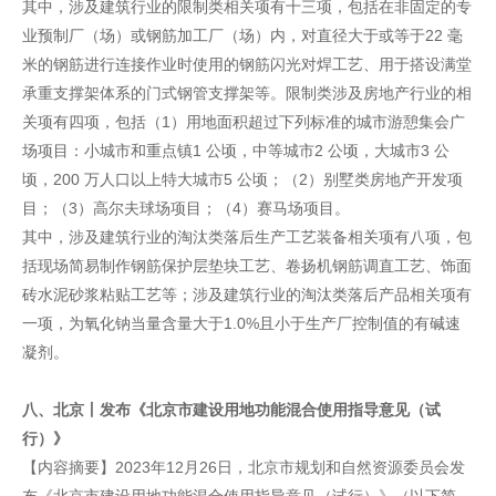
其中，涉及建筑行业的限制类相关项有十三项，包括在非固定的专
业预制厂（场）或钢筋加工厂（场）内，对直径大于或等于22 毫
米的钢筋进行连接作业时使用的钢筋闪光对焊工艺、用于搭设满堂
承重支撑架体系的门式钢管支撑架等。限制类涉及房地产行业的相
关项有四项，包括（1）用地面积超过下列标准的城市游憩集会广
场项目：小城市和重点镇1 公顷，中等城市2 公顷，大城市3 公
顷，200 万人口以上特大城市5 公顷；（2）别墅类房地产开发项
目；（3）高尔夫球场项目；（4）赛马场项目。
其中，涉及建筑行业的淘汰类落后生产工艺装备相关项有八项，包
括现场简易制作钢筋保护层垫块工艺、卷扬机钢筋调直工艺、饰面
砖水泥砂浆粘贴工艺等；涉及建筑行业的淘汰类落后产品相关项有
一项，为氧化钠当量含量大于1.0%且小于生产厂控制值的有碱速
凝剂。
八、北京丨发布《北京市建设用地功能混合使用指导意见（试
行）》
【内容摘要】2023年12月26日，北京市规划和自然资源委员会发