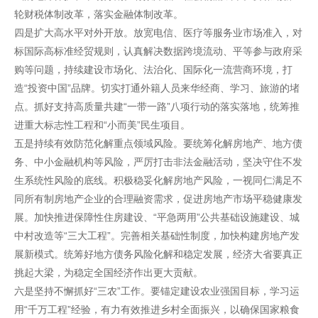
轮财税体制改革，落实金融体制改革。
四是扩大高水平对外开放。放宽电信、医疗等服务业市场准入，对
标国际高标准经贸规则，认真解决数据跨境流动、平等参与政府采
购等问题，持续建设市场化、法治化、国际化一流营商环境，打
造“投资中国”品牌。切实打通外籍人员来华经商、学习、旅游的堵
点。抓好支持高质量共建“一带一路”八项行动的落实落地，统筹推
进重大标志性工程和“小而美”民生项目。
五是持续有效防范化解重点领域风险。要统筹化解房地产、地方债
务、中小金融机构等风险，严厉打击非法金融活动，坚决守住不发
生系统性风险的底线。积极稳妥化解房地产风险，一视同仁满足不
同所有制房地产企业的合理融资需求，促进房地产市场平稳健康发
展。加快推进保障性住房建设、“平急两用”公共基础设施建设、城
中村改造等“三大工程”。完善相关基础性制度，加快构建房地产发
展新模式。统筹好地方债务风险化解和稳定发展，经济大省要真正
挑起大梁，为稳定全国经济作出更大贡献。
六是坚持不懈抓好“三农”工作。要锚定建设农业强国目标，学习运
用“千万工程”经验，有力有效推进乡村全面振兴，以确保国家粮食