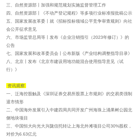
三、自然资源部丨加强和规范规划实施监督管理工作
四、自然资源部丨《不动产登记规程》等多项行业标准报批稿公示
五、国家发展改革委丨就《招标投标领域公平竞争审查规则》向社
会公开征求意见
六、市场监管总局等丨发布《企业注销指引（2023年修订）》的
公告
七、国家发展和改革委员会丨公布新版《产业结构调整指导目录》
八、北京丨发布《北京市建设用地功能混合使用指导意见（试
行）》
资讯观察
一、泛海控股触及《深圳证券交易所股票上市规则》的交易类强制
退市情形
二、中国海外发展引入中建四局共同开发广州海珠上涌果树公园北
侧地块项目
三、中国恒大向光大兴陇信托转让上海北外滩项目公司30%股权，
对价为6.63亿元