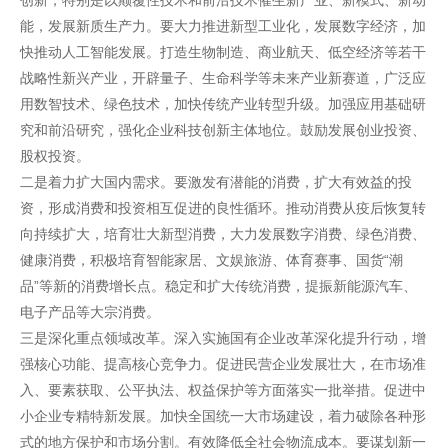
创新，特别是以颠覆性技术和前沿技术催生新产业、新模式、新动
能，发展新质生产力。要大力推进新型工业化，发展数字经济，加
快推动人工智能发展。打造生物制造、商业航天、低空经济等若干
战略性新兴产业，开辟量子、生命科学等未来产业新赛道，广泛应
用数智技术、绿色技术，加快传统产业转型升级。加强应用基础研
究和前沿研究，强化企业科技创新主体地位。鼓励发展创业投资、
股权投资。
二是着力扩大国内需求。要激发有潜能的消费，扩大有效益的投
资，形成消费和投资相互促进的良性循环。推动消费从疫后恢复转
向持续扩大，培育壮大新型消费，大力发展数字消费、绿色消费、
健康消费，积极培育智能家居、文娱旅游、体育赛事、国货“潮
品”等新的消费增长点。稳定和扩大传统消费，提振新能源汽车、
电子产品等大宗消费。
三是深化重点领域改革。深入实施国有企业改革深化提升行动，增
强核心功能、提高核心竞争力。促进民营企业发展壮大，在市场准
入、要素获取、公平执法、权益保护等方面落实一批举措。促进中
小企业专精特新发展。加快全国统一大市场建设，着力破除各种形
式的地方保护和市场分割。有效降低全社会物流成本。要谋划新一