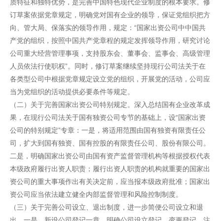
质特征和独特优势，是完善中国特色现代企业制度的根本要求。修
订草案依据党章规定，明确党对国有企业的领导，保证党组织把方
向、管大局、保落实的领导作用，规定：“国家出资公司中中国共
产党的组织，按照中国共产党章程的规定发挥领导作用，研究讨论
公司重大经营管理事项，支持股东会、董事会、监事会、高级管理
人员依法行使职权”。同时，修订草案继续坚持现行公司法关于在
各类型公司中根据党章规定设立党的组织，开展党的活动，公司应
当为党组织的活动提供必要条件等规定。
（二）关于完善国家出资公司特别规定。深入总结国有企业改革成
果，在现行公司法关于国有独资公司专节的基础上，设“国家出资
公司的特别规定”专章：一是，将适用范围由国有独资有限责任公
司，扩大到国有独资、国有控股的有限责任公司、股份有限公司。
二是，明确国家出资公司由国有资产监督管理机构等根据授权代表
本级政府履行出资人职责；履行出资人职责的机构就重要的国家出
资公司的重大事项作出有关决定前，应当报本级政府批准；国家出
资公司应当依法建立健全内部监督管理和风险控制制度。
（三）关于完善公司设立、退出制度，进一步简便公司设立和退
出。一是，新设公司登记一章，明确公司设立登记、变更登记、注