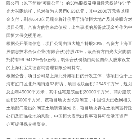
限公司（以下简称“项目公司”）的30%股权及项目经营权益转让予
光大兴陇信托，总对价为人民币6.63亿元，其中2000万元将以现
金支付，剩余6.43亿元现金将计价用于清偿恒大地产及其关联方对
项目公司、合资方的往来款债权，出售事项的所得款现金将作为中
国恒大保交楼用途。
根据公开渠道信息，项目公司由恒大地产持股30%，合资方上海亘
辰信息技术合伙企业(有限合伙)持股70%，该合资方由光大兴陇信
托持有99.9412%合伙份额，剩余合伙份额由两位自然人股东设立
的上海利宝莱德咨询管理有限公司持有。
根据公告，项目公司是上海北外滩项目的开发主体，该项目位于上
海市虹口区北外滩街道63街坊，项目地块面积12545平方米，规划
总面积45000平方米，其中住宅建筑面积20000平方米、商办建筑
面积25000平方米。该项目地块因长期闲置，中国恒大已收到相关
土地部门发出的闲置土地调查通知书，项目地块存在土地闲置行政
处罚及面临收地的风险，中国恒大表示出售事项将可盘活其资产，
亦可提供保交楼资金。