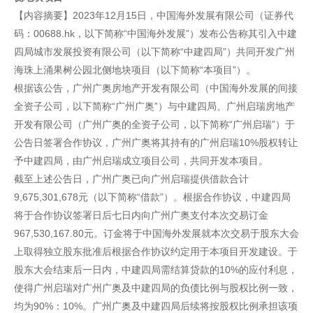
【内容摘要】2023年12月15日，中国海外发展有限公司（证券代
码：00688.hk，以下简称“中国海外发展”）发布公告称其引入中建
四局城市发展投资有限公司（以下简称“中建四局”）共同开发广州
海珠上涌果树公园北侧地块项目（以下简称“本项目”）。
根据该公告，广州广奥房地产开发有限公司（中国海外发展的间接
全资子公司，以下简称“广州广奥”）与中建四局、广州启瑞房地产
开发有限公司（广州广奥的全资子公司，以下简称“广州启瑞”）于
公告日签署合作协议，广州广奥将其持有的广州启瑞10%股权转让
予中建四局，由广州启瑞成立项目公司，共同开发本项目。
截至上述公告日，广州广奥已向广州启瑞提供借款合计
9,675,301,678元（以下简称“借款”）。根据合作协议，中建四局
将于合作协议签署日后七日内向广州广奥支付本次交易订金
967,530,167.80元。订金将于中国海外发展就本次交易于股东大会
上取得独立股东批准后根据合作协议约定用于本项目开发建设。于
股东大会结束后一日内，中建四局需结算贷款的10%的应付利息，
使得广州启瑞对广州广奥及中建四局的负债比例与股权比例一致，
均为90%：10%。广州广奥及中建四局后续将按股权比例承担该项