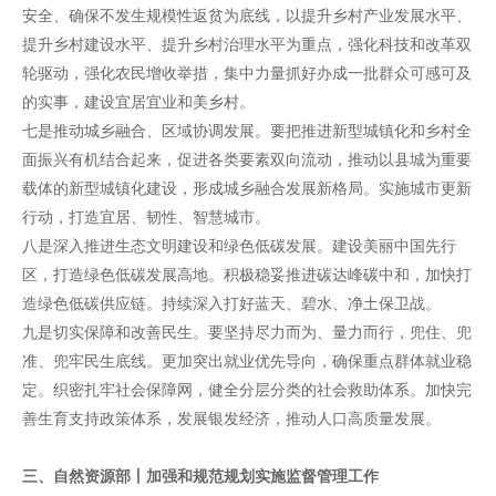
安全、确保不发生规模性返贫为底线，以提升乡村产业发展水平、
提升乡村建设水平、提升乡村治理水平为重点，强化科技和改革双
轮驱动，强化农民增收举措，集中力量抓好办成一批群众可感可及
的实事，建设宜居宜业和美乡村。
七是推动城乡融合、区域协调发展。要把推进新型城镇化和乡村全
面振兴有机结合起来，促进各类要素双向流动，推动以县城为重要
载体的新型城镇化建设，形成城乡融合发展新格局。实施城市更新
行动，打造宜居、韧性、智慧城市。
八是深入推进生态文明建设和绿色低碳发展。建设美丽中国先行
区，打造绿色低碳发展高地。积极稳妥推进碳达峰碳中和，加快打
造绿色低碳供应链。持续深入打好蓝天、碧水、净土保卫战。
九是切实保障和改善民生。要坚持尽力而为、量力而行，兜住、兜
准、兜牢民生底线。更加突出就业优先导向，确保重点群体就业稳
定。织密扎牢社会保障网，健全分层分类的社会救助体系。加快完
善生育支持政策体系，发展银发经济，推动人口高质量发展。
三、自然资源部丨加强和规范规划实施监督管理工作