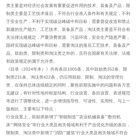
类主要是对经济社会发展有重要促进作用的技术、装备及产品；限
制类主要是工艺技术落后，不符合行业准入条件和有关规定，不利
于安全生产，不利于实现碳达峰碳中和目标，需要督促改造和禁止
新建的生产能力、工艺技术、装备及产品；淘汰类主要是不符合有
关法律法规规定，严重浪费资源、污染环境，安全生产隐患严重，
阻碍实现碳达峰碳中和目标，需要淘汰的落后工艺技术、装备及产
品。鼓励类、限制类和淘汰类之外的，且符合国家有关法律、法规
和政策规定的属于允许类。
《目录（2024年本）》共有条目1005条，其中鼓励类352条、限
制类231条、淘汰类422条，仍沿用鼓励、限制、淘汰的管理分
类，在保持总体连续稳定的同时，聚焦前期实施中的问题和各方意
见建议，有针对性地对框架结构、行业设置、条目设置、表述规范
等进行了调整优化，进一步增强指导性、可读性、实用性。与上一
版相比，主要有以下特点：
行业设置上，鼓励类新增了“智能制造”“农业机械装备”“数控机
床”“网络安全”等行业大类及相关领域有利于产业优化升级的条目，
限制类、淘汰类中新增了“消防”“建筑”行业大类及相关领域不符合