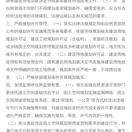
国有建设用地划拨决定书或集体建设用地批准文件。（三）市、县
自然资源主管部门不得擅自改变规划条件。确需变更的，应当符合
经依法批准的详细规划、法律法规以及相关规范的要求。
三、严格规划许可管理。（一）落实法律法规规定和由自然资源部
公布的规划许可实施规范等各项要求，依据详细规划核发建设用地
规划许可证、建设工程规划许可证（含临时）；依据村庄规划、县
或乡镇国土空间规划管理规定核发乡村建设规划许可证；地方性法
规另有规定的，从其规定。（二）建设用地规划许可证、建设用地
使用权有偿使用合同、国有建设用地划拨决定书及集体建设用地批
准文件明确的宗地土地用途、规划条件应严格一致，不得擅自改
变。（三）严格依据规划条件开展规划核实。
四、加强监测评估和监督检查。（一）地方各级自然资源主管部门
要依托国土空间基础信息平台、国土空间规划实施监测网络、国土
空间用途管制监管系统，通过“双随机、一公开”等方式对违法违规
许可行为实施预警纠错，对建设项目未经许可或未按许可要求建设
进行严格监管，确保实施与规划、审批、许可内容的一致性。
（二）依法查处违反国土空间规划和用途管制要求的建设行为，对
属于地方自然资源主管部门查处职责的，依法及时予以查处；属于