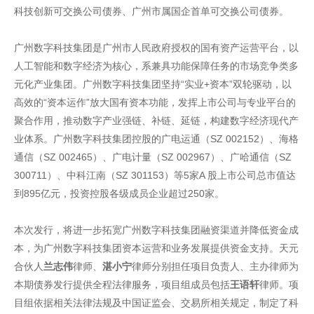
科技创新可交换公司债券、广州市属国企首单可交换公司债券。
广州数字科技集团是广州市人民政府授权的国有资产运营平台，以
人工智能和数字经济为核心，系兼具功能保障任务的市场竞争类多
元化产业集团。广州数字科技集团坚持“实业+资本”双轮驱动，以
高效的“资本运作”放大国有资本功能，发挥上市公司与专业平台的
聚合作用，推动数字产业强链、补链、延链，构建数字经济现代产
业体系。广州数字科技集团控股的广电运通（SZ 002152）、海格
通信（SZ 002465）、广电计量（SZ 002967）、广哈通信（SZ
300711）、中科江南（SZ 301153）等5家A 股上市公司总市值达
到895亿元，投资控股各级成员企业超过250家。
本次发行，将进一步拓宽广州数字科技集团融资渠道并降低资金成
本，为广州数字科技集团资本运营和业务发展提供资金支持。天元
合伙人
兰志伟
律师、
湛小宁
律师分别担任项目负责人、主办律师为
本期债券发行提供全程法律服务，项目组成员包括
王语轩
律师。项
目组依据相关法律法规及中国证监会、交易所相关规定，制定了科