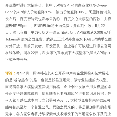
开源模型进行大幅降价。其中，对标GPT-4的商业化模型Qwen-
Long的API输入价格直降97%，输出价格直降90%。阿里降价消息
发布后，百度智能云也发布公告称，百度文心大模型的两款主力模
型ENIRESpeed、ENIRELite将全面免费，并即刻生效。5月22
日，腾讯宣布，主力模型之一混元-lite模型，API价格从0.008元/千
Tokens调整为全面免费。腾讯云正式对外宣布旗下AI代码助手全面
对外开放，目前开发者、开发团队、企业客户可以通过腾讯云官网
在线体验。同在22日，科大讯飞宣布旗下大模型讯飞星火API能力
正式免费开放。
评论：
今年4月，周鸿祎在其AI公开课中声称企业拥抱AI技术要走
的是“越做越专”的路，也就是找垂直场景，做专业技能的大模型。
而随着各家大模型调整其调用价格，企业创业发展专用大模型的条
件正变得越来越成熟，这意味着只要有相应的行业知识及数据，任
何人都可以低成本的设立部署AI Agent，大模型免费带来的效应可
能将普惠至每一个普通公民。而随之而来的，将是更加剧烈的市场
竞争，各方竞争者将持续探索AI技术爆发下的市场竞争秩序及商业