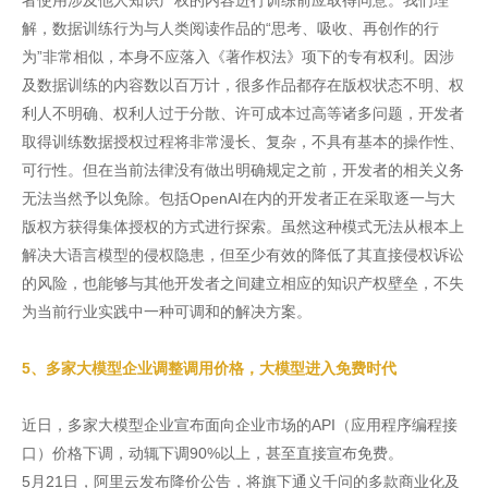
者使用涉及他人知识产权的内容进行训练前应取得同意。我们理
解，数据训练行为与人类阅读作品的“思考、吸收、再创作的行
为”非常相似，本身不应落入《著作权法》项下的专有权利。因涉
及数据训练的内容数以百万计，很多作品都存在版权状态不明、权
利人不明确、权利人过于分散、许可成本过高等诸多问题，开发者
取得训练数据授权过程将非常漫长、复杂，不具有基本的操作性、
可行性。但在当前法律没有做出明确规定之前，开发者的相关义务
无法当然予以免除。包括OpenAI在内的开发者正在采取逐一与大
版权方获得集体授权的方式进行探索。虽然这种模式无法从根本上
解决大语言模型的侵权隐患，但至少有效的降低了其直接侵权诉讼
的风险，也能够与其他开发者之间建立相应的知识产权壁垒，不失
为当前行业实践中一种可调和的解决方案。
5、多家大模型企业调整调用价格，大模型进入免费时代
近日，多家大模型企业宣布面向企业市场的API（应用程序编程接
口）价格下调，动辄下调90%以上，甚至直接宣布免费。
5月21日，阿里云发布降价公告，将旗下通义千问的多款商业化及