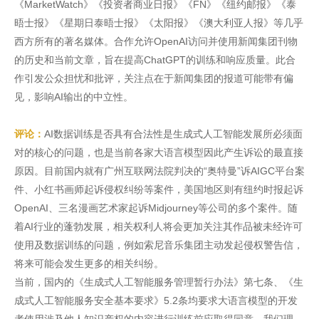
《MarketWatch》《投资者商业日报》《FN》《纽约邮报》《泰
晤士报》《星期日泰晤士报》《太阳报》《澳大利亚人报》等几乎
西方所有的著名媒体。合作允许OpenAI访问并使用新闻集团刊物
的历史和当前文章，旨在提高ChatGPT的训练和响应质量。此合
作引发公众担忧和批评，关注点在于新闻集团的报道可能带有偏
见，影响AI输出的中立性。
评论：
AI数据训练是否具有合法性是生成式人工智能发展所必须面
对的核心的问题，也是当前各家大语言模型因此产生诉讼的最直接
原因。目前国内就有广州互联网法院判决的“奥特曼”诉AIGC平台案
件、小红书画师起诉侵权纠纷等案件，美国地区则有纽约时报起诉
OpenAI、三名漫画艺术家起诉Midjourney等公司的多个案件。随
着AI行业的蓬勃发展，相关权利人将会更加关注其作品被未经许可
使用及数据训练的问题，例如索尼音乐集团主动发起侵权警告信，
将来可能会发生更多的相关纠纷。
当前，国内的《生成式人工智能服务管理暂行办法》第七条、《生
成式人工智能服务安全基本要求》5.2条均要求大语言模型的开发