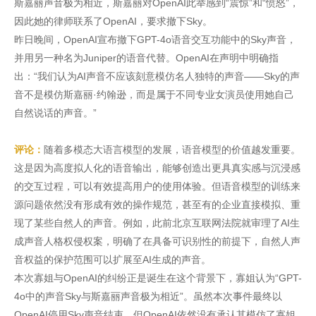
斯嘉丽声音极为相近，斯嘉丽对OpenAI此举感到“震惊”和“愤怒”，
因此她的律师联系了OpenAI，要求撤下Sky。
昨日晚间，OpenAI宣布撤下GPT-4o语音交互功能中的Sky声音，
并用另一种名为Juniper的语音代替。OpenAI在声明中明确指
出：“我们认为AI声音不应该刻意模仿名人独特的声音——Sky的声
音不是模仿斯嘉丽·约翰逊，而是属于不同专业女演员使用她自己
自然说话的声音。”
评论：
随着多模态大语言模型的发展，语音模型的价值越发重要。
这是因为高度拟人化的语音输出，能够创造出更具真实感与沉浸感
的交互过程，可以有效提高用户的使用体验。但语音模型的训练来
源问题依然没有形成有效的操作规范，甚至有的企业直接模拟、重
现了某些自然人的声音。例如，此前北京互联网法院就审理了AI生
成声音人格权侵权案，明确了在具备可识别性的前提下，自然人声
音权益的保护范围可以扩展至AI生成的声音。
本次寡姐与OpenAI的纠纷正是诞生在这个背景下，寡姐认为“GPT-
4o中的声音Sky与斯嘉丽声音极为相近”。虽然本次事件最终以
OpenAI停用Sky声音结束，但OpenAI依然没有承认其模仿了寡姐