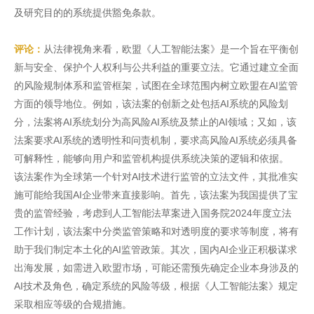
及研究目的的系统提供豁免条款。
评论：
从法律视角来看，欧盟《人工智能法案》是一个旨在平衡创
新与安全、保护个人权利与公共利益的重要立法。它通过建立全面
的风险规制体系和监管框架，试图在全球范围内树立欧盟在AI监管
方面的领导地位。例如，该法案的创新之处包括AI系统的风险划
分，法案将AI系统划分为高风险AI系统及禁止的AI领域；又如，该
法案要求AI系统的透明性和问责机制，要求高风险AI系统必须具备
可解释性，能够向用户和监管机构提供系统决策的逻辑和依据。
该法案作为全球第一个针对AI技术进行监管的立法文件，其批准实
施可能给我国AI企业带来直接影响。首先，该法案为我国提供了宝
贵的监管经验，考虑到人工智能法草案进入国务院2024年度立法
工作计划，该法案中分类监管策略和对透明度的要求等制度，将有
助于我们制定本土化的AI监管政策。其次，国内AI企业正积极谋求
出海发展，如需进入欧盟市场，可能还需预先确定企业本身涉及的
AI技术及角色，确定系统的风险等级，根据《人工智能法案》规定
采取相应等级的合规措施。