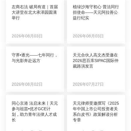
左商右法 破局有道｜首届
植绿沙海守初心 普法同行
大讲堂在北大承泽园圆满
担使命——天元阿拉善公
举行
益行纪实
2026年08月03日
2026年08月03日
守界•逐光——七年同行，
天元合伙人高文杰受邀在
与光影奔赴远方
2026思百库SIPAC国际仲
裁路演发言
2026年08月02日
2026年07月27日
同心京港 法启未来丨天元
天元律师受邀撰写《2025
参与祖苗•优才GCE计
年中国上市公司投资者关
划，助力青年法律人才成
系白皮书》政策解读分析
长
专章