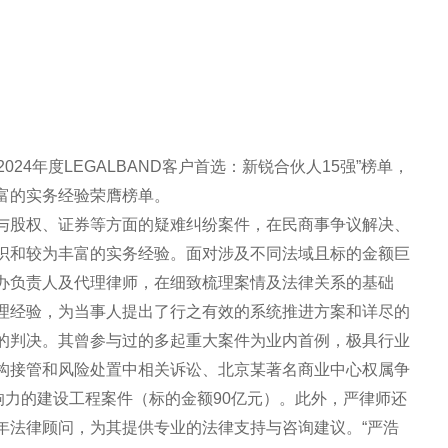
2024年度LEGALBAND客户首选：新锐合伙人15强”榜单，
富的实务经验荣膺榜单。
与股权、证券等方面的疑难纠纷案件，在民商事争议解决、
识和较为丰富的实务经验。面对涉及不同法域且标的金额巨
办负责人及代理律师，在细致梳理案情及法律关系的基础
理经验，为当事人提出了行之有效的系统推进方案和详尽的
的判决。其曾参与过的多起重大案件为业内首例，极具行业
构接管和风险处置中相关诉讼、北京某著名商业中心权属争
响力的建设工程案件（标的金额90亿元）。此外，严律师还
年法律顾问，为其提供专业的法律支持与咨询建议。“严浩