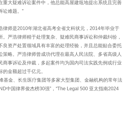
在重大疑难诉讼案件中，他总能高屋建瓴地提出系统且完善
诉讼难题。”
律师是2010年湖北省高考全省文科状元，2014年毕业于
所。严浩律师精于处理复杂、疑难民商事诉讼和仲裁纠纷，
不良资产处置领域具有丰富的处理经验，并且总能贴合委托
讼策略。严浩律师曾成功代理在最高人民法院、多省高级人
民商事诉讼及仲裁，多起案件均为国内司法实践先例或行业
标的金额超过千亿元。
源峰基金、长生医疗集团等多家大型集团、金融机构的常年法
中国律界俊杰榜30强”，“The Legal 500 亚太指南2024