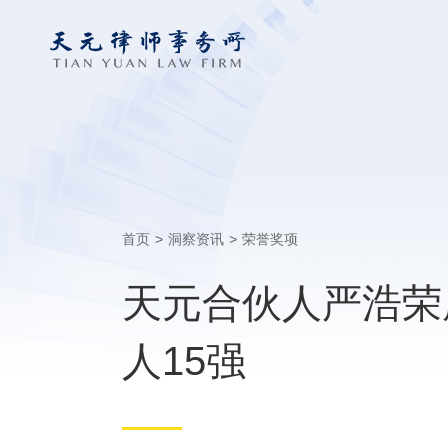
首页
>
洞察资讯
>
荣誉奖项
天元合伙人严浩荣膺
人15强