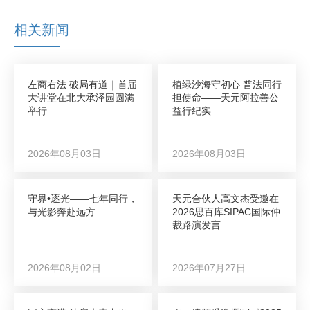
相关新闻
左商右法 破局有道｜首届
植绿沙海守初心 普法同行
大讲堂在北大承泽园圆满
担使命——天元阿拉善公
举行
益行纪实
2026年08月03日
2026年08月03日
守界•逐光——七年同行，
天元合伙人高文杰受邀在
与光影奔赴远方
2026思百库SIPAC国际仲
裁路演发言
2026年08月02日
2026年07月27日