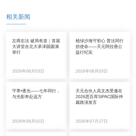
相关新闻
左商右法 破局有道｜首届
植绿沙海守初心 普法同行
大讲堂在北大承泽园圆满
担使命——天元阿拉善公
举行
益行纪实
2026年08月03日
2026年08月03日
守界•逐光——七年同行，
天元合伙人高文杰受邀在
与光影奔赴远方
2026思百库SIPAC国际仲
裁路演发言
2026年08月02日
2026年07月27日