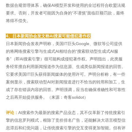
数据合规管理体系，确保AI模型开发和使用的全过程符合欧盟法规
要求。否则，开发者可能因为自身的“不谨慎”面临巨额罚款，最终
将得不偿失。
4、日本新闻协会发文称AI搜索可能侵犯著作权
日本新闻协会发表声明称，美国IT巨头Google、微软等公司提供
的将网络搜索引擎与生成式AI相结合的“搜索联动型生成式AI服
务”（即AI搜索引擎）很可能构成侵犯著作权。声明指出，此类服
务经常擅自利用新闻报道作为信息源、生成类似新闻报道的回答。
它要求美国IT巨头获得新闻媒体的使用许可。声明分析称，有一些
案例显示，搜索联动型AI对新闻报道进行不恰当的转用和加工，生
成了存在错误内容的回答。声明强调，应当在确保准确性和可靠性
之后再开始提供服务。（来源：奇客solidot）
评论：
AI搜索作为最新的搜索产品业态，其不仅革新了传统搜索引
擎的信息罗列模式，根除了竞价排名广告，还能解决大语言模型信
息滞后和幻觉问题，让传统搜索引擎的交互变得更加智能。但有评