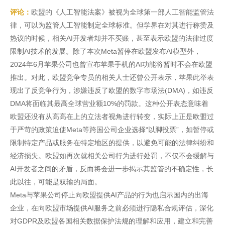
评论：
欧盟的《人工智能法案》被视为全球第一部人工智能监管法
律，可以为监管人工智能制定全球标准。但学界在对其进行称赞及
热议的时候，相关AI开发者却并不买账，甚至表示欧盟的法律过度
限制AI技术的发展。除了本次Meta暂停在欧盟发布AI模型外，
2024年6月苹果公司也曾宣布苹果手机的AI功能将暂时不会在欧盟
推出。对此，欧盟竞争专员的相关人士还曾公开表示，苹果此举表
现出了反竞争行为，涉嫌违反了欧盟的数字市场法(DMA)，如违反
DMA将面临其最高全球营业额10%的罚款。这种公开表态意味着
欧盟还没有从高高在上的立法者视角进行转变，实际上正是欧盟过
于严苛的政策迫使Meta等跨国公司企业选择“以脚投票”，如暂停或
限制特定产品或服务在特定地区的提供，以避免可能的法律纠纷和
经济损失。欧盟如再次就相关公司行为进行处罚，不仅不会缓解与
AI开发者之间的矛盾，反而将会进一步揭示其监管的不确定性，长
此以往，可能是双输的局面。
Meta与苹果公司停止向欧盟提供AI产品的行为也启示国内的出海
企业，在向欧盟市场提供AI服务之前必须进行隐私合规评估，深化
对GDPR及欧盟各国相关数据保护法规的理解和应用，建立和完善