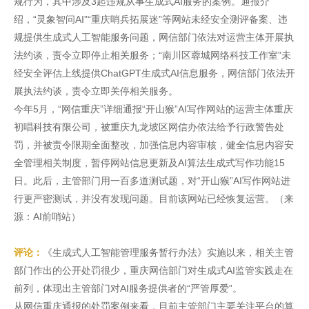
规行为，其中涉及3起违规从事生成式AI服务的案例。通报介
绍，“灵象智问AI”“重庆哨兵拓展迷”等网站未经安全测评备案、违
规提供生成式人工智能服务问题，网信部门依法对运营主体开展执
法约谈，责令立即停止相关服务；“南川区蓉城网络科技工作室”未
经安全评估上线提供ChatGPT生成式AI信息服务，网信部门依法开
展执法约谈，责令立即关停相关服务。
今年5月，“网信重庆”详细通报“开山猴”AI写作网站的运营主体重庆
初唱科技有限公司，被重庆九龙坡区网信办依法给予行政警告处
罚，并被责令限期全面整改，加强信息内容审核，健全信息内容安
全管理相关制度，暂停网站信息更新及AI算法生成式写作功能15
日。此后，主管部门用一百多道测试题，对“开山猴”AI写作网站进
行更严密测试，并没有发现问题。目前该网站已经恢复运营。（来
源：AI前哨站）
评论：
《生成式人工智能管理服务暂行办法》实施以来，相关主管
部门作出的公开处罚很少，重庆网信部门对生成式AI监管实践走在
前列，体现出主管部门对AI服务提供者的“严管厚爱”。
从网信重庆通报的处罚案例来看，目前主管部门主要关注平台的算