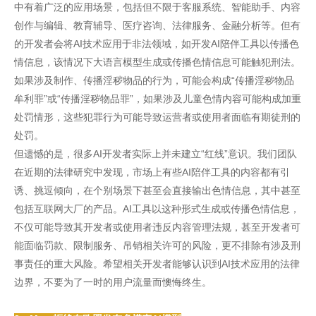
中有着广泛的应用场景，包括但不限于客服系统、智能助手、内容
创作与编辑、教育辅导、医疗咨询、法律服务、金融分析等。但有
的开发者会将AI技术应用于非法领域，如开发AI陪伴工具以传播色
情信息，该情况下大语言模型生成或传播色情信息可能触犯刑法。
如果涉及制作、传播淫秽物品的行为，可能会构成“传播淫秽物品
牟利罪”或“传播淫秽物品罪”，如果涉及儿童色情内容可能构成加重
处罚情形，这些犯罪行为可能导致运营者或使用者面临有期徒刑的
处罚。
但遗憾的是，很多AI开发者实际上并未建立“红线”意识。我们团队
在近期的法律研究中发现，市场上有些AI陪伴工具的内容都有引
诱、挑逗倾向，在个别场景下甚至会直接输出色情信息，其中甚至
包括互联网大厂的产品。AI工具以这种形式生成或传播色情信息，
不仅可能导致其开发者或使用者违反内容管理法规，甚至开发者可
能面临罚款、限制服务、吊销相关许可的风险，更不排除有涉及刑
事责任的重大风险。希望相关开发者能够认识到AI技术应用的法律
边界，不要为了一时的用户流量而懊悔终生。