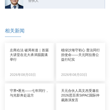
合伙人
相关新闻
左商右法 破局有道｜首届
植绿沙海守初心 普法同行
大讲堂在北大承泽园圆满
担使命——天元阿拉善公
举行
益行纪实
2026年08月03日
2026年08月03日
守界•逐光——七年同行，
天元合伙人高文杰受邀在
与光影奔赴远方
2026思百库SIPAC国际仲
裁路演发言