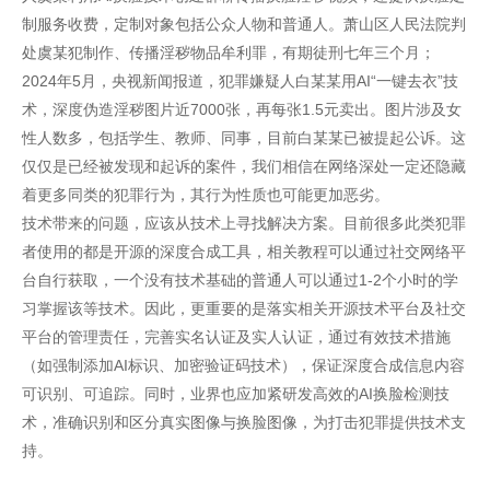
制服务收费，定制对象包括公众人物和普通人。萧山区人民法院判
处虞某犯制作、传播淫秽物品牟利罪，有期徒刑七年三个月；
2024年5月，央视新闻报道，犯罪嫌疑人白某某用AI“一键去衣”技
术，深度伪造淫秽图片近7000张，再每张1.5元卖出。图片涉及女
性人数多，包括学生、教师、同事，目前白某某已被提起公诉。这
仅仅是已经被发现和起诉的案件，我们相信在网络深处一定还隐藏
着更多同类的犯罪行为，其行为性质也可能更加恶劣。
技术带来的问题，应该从技术上寻找解决方案。目前很多此类犯罪
者使用的都是开源的深度合成工具，相关教程可以通过社交网络平
台自行获取，一个没有技术基础的普通人可以通过1-2个小时的学
习掌握该等技术。因此，更重要的是落实相关开源技术平台及社交
平台的管理责任，完善实名认证及实人认证，通过有效技术措施
（如强制添加AI标识、加密验证码技术），保证深度合成信息内容
可识别、可追踪。同时，业界也应加紧研发高效的AI换脸检测技
术，准确识别和区分真实图像与换脸图像，为打击犯罪提供技术支
持。