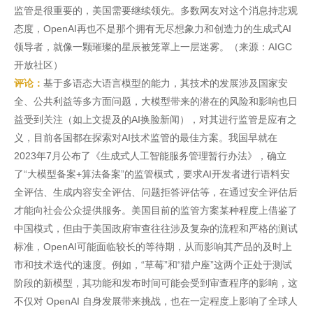
监管是很重要的，美国需要继续领先。多数网友对这个消息持悲观
态度，OpenAI再也不是那个拥有无尽想象力和创造力的生成式AI
领导者，就像一颗璀璨的星辰被笼罩上一层迷雾。（来源：AIGC
开放社区）
评论：
基于多语态大语言模型的能力，其技术的发展涉及国家安
全、公共利益等多方面问题，大模型带来的潜在的风险和影响也日
益受到关注（如上文提及的AI换脸新闻），对其进行监管是应有之
义，目前各国都在探索对AI技术监管的最佳方案。我国早就在
2023年7月公布了《生成式人工智能服务管理暂行办法》，确立
了“大模型备案+算法备案”的监管模式，要求AI开发者进行语料安
全评估、生成内容安全评估、问题拒答评估等，在通过安全评估后
才能向社会公众提供服务。美国目前的监管方案某种程度上借鉴了
中国模式，但由于美国政府审查往往涉及复杂的流程和严格的测试
标准，OpenAI可能面临较长的等待期，从而影响其产品的及时上
市和技术迭代的速度。例如，“草莓”和“猎户座”这两个正处于测试
阶段的新模型，其功能和发布时间可能会受到审查程序的影响，这
不仅对 OpenAI 自身发展带来挑战，也在一定程度上影响了全球人