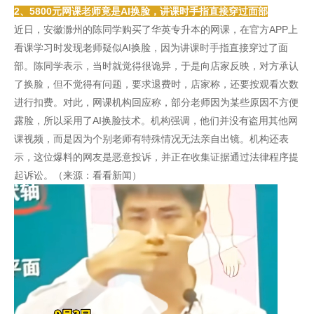
2、5800元网课老师竟是AI换脸，讲课时手指直接穿过面部
近日，安徽滁州的陈同学购买了华英专升本的网课，在官方APP上
看课学习时发现老师疑似AI换脸，因为讲课时手指直接穿过了面
部。陈同学表示，当时就觉得很诡异，于是向店家反映，对方承认
了换脸，但不觉得有问题，要求退费时，店家称，还要按观看次数
进行扣费。对此，网课机构回应称，部分老师因为某些原因不方便
露脸，所以采用了AI换脸技术。机构强调，他们并没有盗用其他网
课视频，而是因为个别老师有特殊情况无法亲自出镜。机构还表
示，这位爆料的网友是恶意投诉，并正在收集证据通过法律程序提
起诉讼‌。（来源：看看新闻）