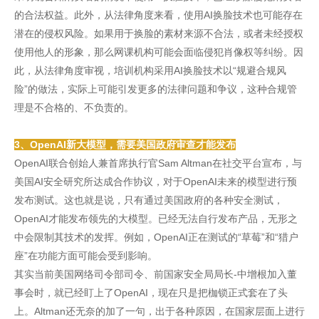
的合法权益。此外，从法律角度来看，使用AI换脸技术也可能存在
潜在的侵权风险。如果用于换脸的素材来源不合法，或者未经授权
使用他人的形象，那么网课机构可能会面临侵犯肖像权等纠纷。因
此，从法律角度审视，培训机构采用AI换脸技术以“规避合规风
险”的做法，实际上可能引发更多的法律问题和争议，这种合规管
理是不合格的、不负责的。
3、OpenAI新大模型，需要美国政府审查才能发布
OpenAI联合创始人兼首席执行官Sam Altman在社交平台宣布，与
美国AI安全研究所达成合作协议，对于OpenAI未来的模型进行预
发布测试。这也就是说，只有通过美国政府的各种安全测试，
OpenAI才能发布领先的大模型。已经无法自行发布产品，无形之
中会限制其技术的发挥。例如，OpenAI正在测试的“草莓”和“猎户
座”在功能方面可能会受到影响。
其实当前美国网络司令部司令、前国家安全局局长-中增根加入董
事会时，就已经盯上了OpenAI，现在只是把枷锁正式套在了头
上。Altman还无奈的加了一句，出于各种原因，在国家层面上进行