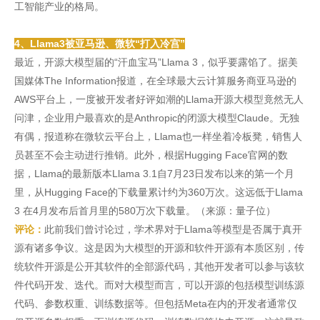
工智能产业的格局。
4、Llama3被亚马逊、微软“打入冷宫”
最近，开源大模型届的“汗血宝马”Llama 3，似乎要露馅了。据美
国媒体The Information报道，在全球最大云计算服务商亚马逊的
AWS平台上，一度被开发者好评如潮的Llama开源大模型竟然无人
问津，企业用户最喜欢的是Anthropic的闭源大模型Claude。无独
有偶，报道称在微软云平台上，Llama也一样坐着冷板凳，销售人
员甚至不会主动进行推销。此外，根据Hugging Face官网的数
据，Llama的最新版本Llama 3.1自7月23日发布以来的第一个月
里，从Hugging Face的下载量累计约为360万次。这远低于Llama
3 在4月发布后首月里的580万次下载量。（来源：量子位）
评论：
此前我们曾讨论过，学术界对于Llama等模型是否属于真开
源有诸多争议。这是因为大模型的开源和软件开源有本质区别，传
统软件开源是公开其软件的全部源代码，其他开发者可以参与该软
件代码开发、迭代。而对大模型而言，可以开源的包括模型训练源
代码、参数权重、训练数据等。但包括Meta在内的开发者通常仅