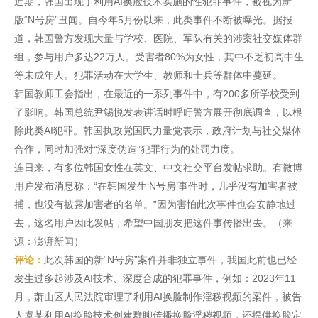
近期，韩国出现了利用AI换脸技术实施的性犯罪事件，被视为新
版“N号房”丑闻。自今年5月份以来，此类事件不断被曝光。据报
道，韩国警方发现大量与学校、医院、军队有关的涉案社交媒体群
组，参与用户多达22万人。受害者80%为女性，其中不乏初高中生
等未成年人。犯罪活动在大学生、教师和士兵等群体中蔓延。
韩国教师工会指出，在最近的一系列事件中，有200多所学校受到
了影响。韩国总统尹锡悦发表讲话时呼吁警方展开彻底调查，以根
除此类AI犯罪。韩国执政党国民力量党表示，政府计划与社交媒体
合作，同时加强对“深度伪造”犯罪行为的处罚力度。
连日来，有多位韩国女性在英文、中文社交平台发帖求助。有微博
用户发布消息称：“在韩国发生‘N号房’事件时，几乎没有加害者被
捕，也没有披露加害者的名单。”因为害怕此次事件也会安静地过
去，这名用户因此发帖，希望中国朋友把这件事传播出去。（来
源：澎湃新闻）
评论：
此次韩国的新“N号房”案件并非独立事件，我国此前也已经
发生过多起涉及AI技术、深度合成的犯罪事件，例如：2023年11
月，萧山区人民法院审理了利用AI换脸制作淫秽视频的案件，被告
人虞某利用AI换脸技术创建群聊传播换脸淫秽视频，还提供换脸定