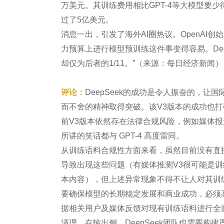
万美元。其训练费用相比GPT-4等大模型要少得多
过了5亿美元。
消息一出，引发了海外AI圈热议。OpenAI创始成员
力预算上进行模型预训练这件事变得容易。DeepSe
却仅为后者的1/11。”（来源：每日经济新闻）
评论：
DeepSeek的成功是令人振奋的，让
而不舍的精神取得突破。该V3版本的成功也打破
前V3版本依然存在法律合规风险，例如媒体报道
所讲的笑话都与 GPT-4 高度雷同。
从训练语料合规性方面来看，虽然目前没有直接证
导致出现这些问题（有媒体推测V3很可能是训
本内容），但上述异常现象不得不让人对其训
要确保模型的长期稳定发展和商业成功，必须高
据相关用户及媒体反馈对现有训练语料进行全
清理。在输出侧，DeepSeek团队也需要