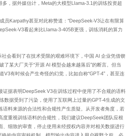
，据外媒估计，Meta的大模型Llama-3.1的训练投资超
Karpathy甚至对此称赞道：“DeepSeek-V3让在有限算
ek-V3看起来比Llama-3-405B更强，训练消耗的算力
国际社会看到了在技术受限的艰难环境下，中国 AI 企业凭借锲
了某大厂关于“开源 AI 模型会越来越落后”的断言。但当
V3有时候会产生奇怪的幻觉，比如自称“GPT-4”，甚至连
据表明DeepSeek V3在训练过程中使用了不合规的语料
练数据受到了污染，使用了互联网上过量的GPT-4生成的文
练语料来源的合法性和合规性产生质疑。从开发者角度，若
度重视训练语料的合规性，我们建议DeepSeek团队应根
面、细致的审查，停止使用未经授权内容并对相关数据进行
构建严格的内容审核机制，模型输出内容进入用户视野之前，必