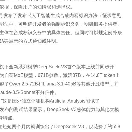
依据，保障用户的知情权和选择权。
9月发布了发布《人工智能生成合成内容标识办法（征求意见
能法中，可明确开发者的强制标识义务，明确服务提供者、
主体在合成标识义务中的具体责任。但同时可以规定例外条
妨碍展示的方式通知或注明。
下全新系列模型DeepSeek-V3首个版本上线并同步开
自研MoE模型，671B参数，激活37B，在14.8T token上
Qwen2.5-72B和Llama-3.1-405B等其他开源模型，并
e-3.5-Sonnet不分伯仲。
是国外独立评测机构Artificial Analysis测试了
券发布的测试结果显示，DeepSeek-V3总体能力与其他大模
身特点。
短短两个月内就训练出了DeepSeek-V3，仅花费了约558