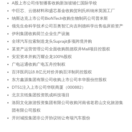
A股上市公司传智播客收购新加坡辅仁国际学校
中巨芯、云德材料和盛芯基金收购贺利氏科纳米英国工厂
纳斯达克上市公司BioNTech收购生物制药公司普米斯
领先生命科学技术公司百奥智汇向吉利德科学出售临床前资产
伊利集团收购荷兰企业生产设施
全球汽车拉索制造龙头Suprajit多项跨境并购
某资产运营管理公司全面收购凯德双井Mall项目控股权
安宏资本并购万耀企龙100%股权
广电运通收购广电五舟控制权
百洋医药以8.8亿元对价并购百洋制药控股权
东方鑫源集团有限公司收购上市公司丰华股份控股权
DT51注入上市公司华联商厦（000882）
北京京纸集团投资凯成科技项目
洛阳文化旅游投资集团有限公司收购河南省老君山文化旅游集
团有限公司股权
开封城投集团非公开协议转让奇瑞汽车股份