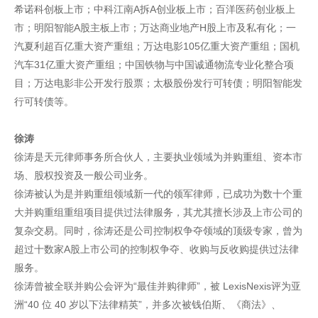
希诺科创板上市；中科江南A拆A创业板上市；百洋医药创业板上
市；明阳智能A股主板上市；万达商业地产H股上市及私有化；一
汽夏利超百亿重大资产重组；万达电影105亿重大资产重组；国机
汽车31亿重大资产重组；中国铁物与中国诚通物流专业化整合项
目；万达电影非公开发行股票；太极股份发行可转债；明阳智能发
行可转债等。
徐涛
徐涛是天元律师事务所合伙人，主要执业领域为并购重组、资本市
场、股权投资及一般公司业务。
徐涛被认为是并购重组领域新一代的领军律师，已成功为数十个重
大并购重组重组项目提供过法律服务，其尤其擅长涉及上市公司的
复杂交易。同时，徐涛还是公司控制权争夺领域的顶级专家，曾为
超过十数家A股上市公司的控制权争夺、收购与反收购提供过法律
服务。
徐涛曾被全联并购公会评为“最佳并购律师”，被 LexisNexis评为亚
洲“40 位 40 岁以下法律精英”，并多次被钱伯斯、《商法》、