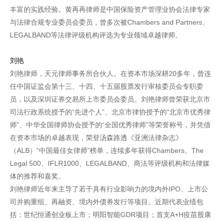
丰富的实践经验。黄再再律师是中国保险资产管理业协会法律专家
与法律合规专业委员会委员，曾多次被Chambers and Partners、
LEGALBAND等法律评级机构评选为专业领域卓越律师。
刘艳
刘艳律师，天元律师事务所合伙人。在资本市场深耕20多年，曾连
任中国证监会第十三、十四、十五届股票发行审核委员会专职委
员，以及深圳证券交易所上市委员会委员。刘艳律师曾荣获北京市
司法行政系统授予的“先进个人”、北京市律协授予的“北京市优秀律
师”、中华全国律师协会授予的“全国优秀律师”等荣誉称号，并凭借
在资本市场的卓越表现，荣登汤森路透《亚洲法律杂志》
（ALB）“中国最佳女律师”榜单，连续多年获得Chambers、The
Legal 500、IFLR1000、LEGALBAND、商法等评级机构和法律媒
体的推荐和嘉奖。
刘艳律师近年来主导了若干具有行业影响力的境内外IPO、上市公
司并购重组、再融资、境内外债券发行等项目。近期代表业绩包
括：世纪恒通创业板上市；明阳智能GDR项目；首支A+H疫苗股康