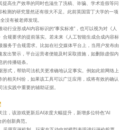
但其提高生产效率的同时也滋生了洗稿、诈骗、学术造假等问
内容检测的研究显然还有很大不足。此前英国雷丁大学的一项
容完全没有被老师发现。
动行业形成AI内容标识的“事实标准”，也可以视为对《人
》合规要求的提前落实。若未来《人工智能生成合成内容标
接服务于合规需求。比如在社交媒体平台上，当用户发布由
迅速发出警示，平台运营者便能及时采取措施，如删除虚假内
息的传播链条。
据形式，帮助司法机关更准确地认定事实。例如此前网络上
创作的相关纠纷，如果该工具可以广泛应用，或将有效的确认
司法实践中重要的辅助证据。
场
注，该游戏更新后AI浓度大幅提升，新增多位特色“AI
融合的创新典范。
线，采用盲评机制，玩家在互动中对模型表现进行评价投票，