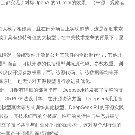
上都实现了对标OpenAI的o1-mini的效果。（来源：观察者
nAI的o1大模型相媲美，且在部分项目上实现超越，这是深度求索
成了具有独特价值的大模型，在中美技术竞争的背景下，显
的开源情况。传统软件开源是公开其软件的全部源代码，其他开
I模型而言，可以开源的包括模型训练源代码、参数权重、训
通常仅仅开源参数权重，而训练源代码、训练数据等均未开
练原理，也无法对开源模型进行改进及优化。
，并附有详细的部署指南，Deepseek还发布了完整的技
GRPO算法设计等。在开源协议方面，Deepseek采用宽
型蒸馏等方式训练其他模型。DeepSeek-R1的开源实践
”的转型，其技术细节的全披露、许可的灵活性与生态共建导
树立了技术共享与商业化平衡的新标杆，这对整个AI行业的
k这一国产开源模型而感到骄傲。