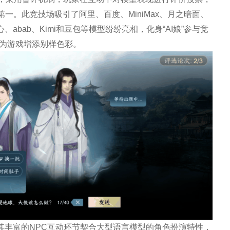
一。此竞技场吸引了阿里、百度、MiniMax、月之暗面、
abab、Kimi和豆包等模型纷纷亮相，化身“AI娘”参与竞
，为游戏增添别样色彩。
其丰富的NPC互动环节契合大型语言模型的角色扮演特性，