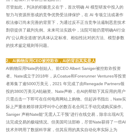
尽管如此，判决的积极意义在于，首次明确 AI 模型研发中投入的
智力与资源所形成的竞争优势受法律保护，在 AI 专项立法或著作
权法修订尚未完善的背景下，为通过反不正当竞争法遏制恶意技术
剽窃提供了裁判先例。未来司法实践中，法院可能仍需明确AI行业
内“公认商业道德”的具体认定标准、相似性比对的方法、模型参数
的技术鉴定规则等问题。
2、AI购物应用CEO被控欺诈，AI的背后其实是人
AI购物应用Nate的创始人、前CEO Albert Saniger被控欺诈投资
者。Nate成立于2018年，从Coatue和Forerunner Ventures等投资
者筹集了逾5000万美元，2021 年完成了由Renegade Partners领
投的3800万美元A轮融资。Nate声称，在AI的帮助下其应用的用户
只需点击一下即可在任何电商网站上购物。但起诉书指出，Nate实
际上严重依赖菲律宾呼叫中心的数百名合同工手动完成购买操作。
Saniger 声称Nate能“无需人工干预”进行在线交易，除非出现AI无
法完成交易的极端情况。但美国司法部称，尽管Nate获得了一些AI
技术并聘用了数据科学家，但其应用的真实自动化率实际上为