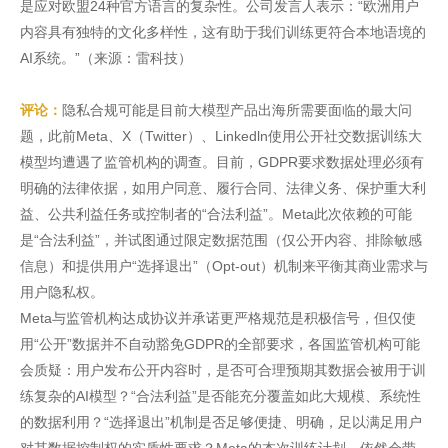
是应对欧盟24种官方语言的复杂性。公司发言人表示：“欧洲用户
内容具有独特的文化多样性，这有助于我们训练更符合本地语境的
AI系统。”（来源：雷科技）
评论：
隐私合规可能是目前大模型产品出海所需要面临的最大问
题，此前Meta、X（Twitter）、Linkedln使用公开社交数据训练大
模型均遭遇了监管机构的调查。目前，GDPR要求数据处理必须有
明确的法律依据，如用户同意、履行合同、法律义务、保护重大利
益、公共利益任务或控制者的“合法利益”。Meta此次依赖的可能
是“合法利益”，并试图通过限定数据范围（仅公开内容、排除敏感
信息）和提供用户“选择退出”（Opt-out）机制来平衡其商业需求与
用户隐私权。
Meta与监管机构达成协议并承诺更严格规范是积极信号，但仅使
用“公开”数据并不自动豁免GDPR的全部要求，各国监管机构可能
会质疑：用户发布公开内容时，是否可合理预期其数据会被用于训
练复杂的AI模型？“合法利益”是否能充分覆盖如此大规模、系统性
的数据利用？“选择退出”机制是否足够便捷、明确，足以满足用户