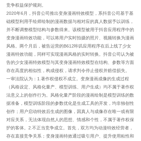
竞争权益保护规则。
2020年6月，抖音公司推出变身漫画特效模型，系抖音公司基于基
础模型利用手绘师绘制的漫画数据与相对应的真人数据予以训练，
并不断调整模型结构与参数得来。该模型被用于抖音应用程序中的
变身漫画特效功能，可以将用户实时拍摄的照片、视频转换为漫画
风格。两个月后，被告运营的B612咔叽应用程序在后上线了少女
漫画特效功能，同样可实现漫画风格的实时转换。抖音公司认为被
告的少女漫画特效模型与其变身漫画特效模型在结构、参数等方面
存在高度的相似性，构成侵权，请求判令停止侵权并赔偿损失。
一审法院认为：1.著作权侵权不成立。变身漫画成像的生成过程
（风格设定、风格化量产、模型训练、用户生成）均不属于著作权
法意义上的创作行为。风格化量产阶段的漫画绘制是模型训练的数
据准备，模型训练阶段的参数优化是生成工具的开发，均非独创性
创作；用户启动特效后生成的图像，因真人与成像存在唯一或有限
对应关系，无法体现自然人的思想、情感和个性，不属于著作权保
护的客体。2.不正当竞争成立。首先，双方均为动漫特效经营者，
存在直接竞争关系；变身漫画特效通过吸引用户、提升使用粘性和