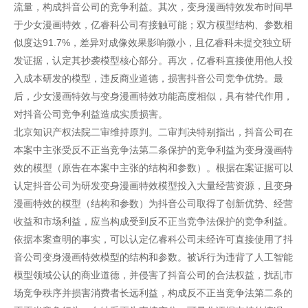
流量，构成抖音公司的竞争利益。其次，变身漫画特效发布时间早
于少女漫画特效，亿睿科公司有接触可能；双方模型结构、参数相
似度达91.7%，差异对成像效果影响微小，且亿睿科未提交独立研
发证据，认定其抄袭模型核心部分。再次，亿睿科直接使用他人投
入成本研发的模型，违反商业道德，损害抖音公司竞争优势。最
后，少女漫画特效与变身漫画特效功能高度相似，具有替代作用，
对抖音公司竞争利益造成实质损害。
北京知识产权法院二审维持原判。二审判决特别指出，抖音公司在
本案中主张受反不正当竞争法第二条保护的竞争利益为变身漫画特
效的模型（原告在本案中主张的结构和参数）。根据在案证据可以
认定抖音公司为研发变身漫画特效模型投入大量经营资源，且变身
漫画特效的模型（结构和参数）为抖音公司取得了创新优势、经营
收益和市场利益，应当构成受到反不正当竞争法保护的竞争利益。
依据本案查明的事实，可以认定亿睿科公司未经许可直接使用了抖
音公司变身漫画特效模型的结构和参数。被诉行为违背了人工智能
模型领域公认的商业道德，并侵害了抖音公司的合法权益，扰乱市
场竞争秩序并损害消费者长远利益，构成反不正当竞争法第二条的