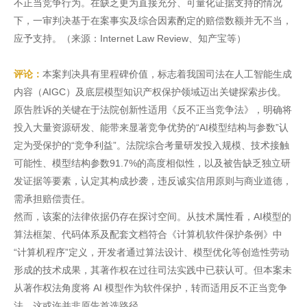
不正当竞争行为。在缺乏更为直接充分、可量化证据支持的情况
下，一审判决基于在案事实及综合因素酌定的赔偿数额并无不当，
应予支持。（来源：Internet Law Review、知产宝等）
评论：
本案判决具有里程碑价值，标志着我国司法在人工智能生成
内容（AIGC）及底层模型知识产权保护领域迈出关键探索步伐。
原告胜诉的关键在于法院创新性适用《反不正当竞争法》，明确将
投入大量资源研发、能带来显著竞争优势的“AI模型结构与参数”认
定为受保护的“竞争利益”。法院综合考量研发投入规模、技术接触
可能性、模型结构参数91.7%的高度相似性，以及被告缺乏独立研
发证据等要素，认定其构成抄袭，违反诚实信用原则与商业道德，
需承担赔偿责任。
然而，该案的法律依据仍存在探讨空间。从技术属性看，AI模型的
算法框架、代码体系及配套文档符合《计算机软件保护条例》中
“计算机程序”定义，开发者通过算法设计、模型优化等创造性劳动
形成的技术成果，其著作权在过往司法实践中已获认可。但本案未
从著作权法角度将 AI 模型作为软件保护，转而适用反不正当竞争
法，这或许并非原告首选路径。