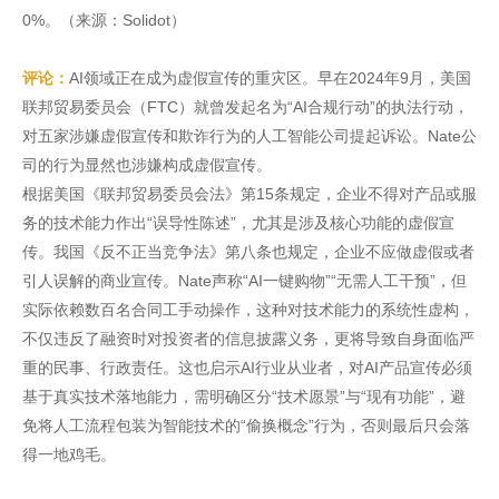
0%。（来源：Solidot）
评论：
AI领域正在成为虚假宣传的重灾区。早在2024年9月，美国
联邦贸易委员会（FTC）就曾发起名为“AI合规行动”的执法行动，
对五家涉嫌虚假宣传和欺诈行为的人工智能公司提起诉讼。Nate公
司的行为显然也涉嫌构成虚假宣传。
根据美国《联邦贸易委员会法》第15条规定，企业不得对产品或服
务的技术能力作出“误导性陈述”，尤其是涉及核心功能的虚假宣
传。我国《反不正当竞争法》第八条也规定，企业不应做虚假或者
引人误解的商业宣传。Nate声称“AI一键购物”“无需人工干预”，但
实际依赖数百名合同工手动操作，这种对技术能力的系统性虚构，
不仅违反了融资时对投资者的信息披露义务，更将导致自身面临严
重的民事、行政责任。这也启示AI行业从业者，对AI产品宣传必须
基于真实技术落地能力，需明确区分“技术愿景”与“现有功能”，避
免将人工流程包装为智能技术的“偷换概念”行为，否则最后只会落
得一地鸡毛。