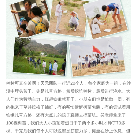
种树可真辛苦啊！天元团队一行近20个人，每个家庭为一组，在沙
漠中埋头苦干。先是扎草方格，然后挖坑种树，最后进行浇水。大
人们作为劳动主力，扛起铁锹就开干。小朋友们也是忙做一团，有
的抱来干草并按格子铺好，有的帮忙拆解树苗包装，有的尝试着用
铁锹扎草方格，还有大点儿的孩子直接去挖苗坑。吴老师拿来了
100棵树苗，我们大人小孩顶着烈日干了两个多小时才种了70多
棵。干完后我们每个人可以说都是筋疲力尽，瘫坐在沙上休息。但