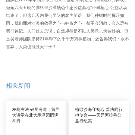
短短六天五晚的腾格里沙漠锁边生态公益基地“种树植心”公益活动
结束了，但这几天内我们团队的欢声笑语，我们种树时的挥汗如
雨，我们面对沙漠的敬畏之心与好奇之心，都不会消散，会永远被
我们铭记。人们过去总说，自然规律是不以人类意志为转移的。但
是吴老师团队坚持21年种下的千千万万棵植物，还告诉我们：永不
言弃，人类也能胜天半子！
相关新闻
左商右法 破局有道｜首届
植绿沙海守初心 普法同行
大讲堂在北大承泽园圆满
担使命——天元阿拉善公
举行
益行纪实