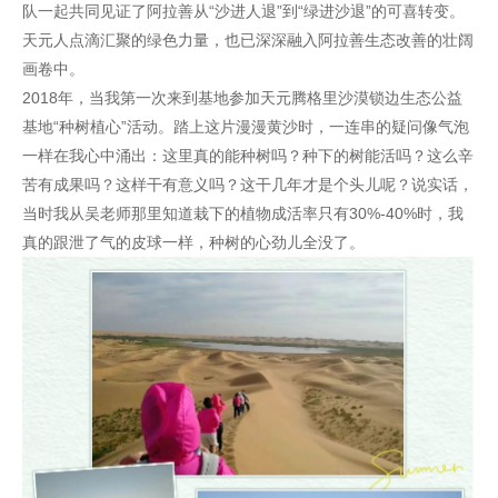
队一起共同见证了阿拉善从“沙进人退”到“绿进沙退”的可喜转变。
天元人点滴汇聚的绿色力量，也已深深融入阿拉善生态改善的壮阔
画卷中。
2018年，当我第一次来到基地参加天元腾格里沙漠锁边生态公益
基地“种树植心”活动。踏上这片漫漫黄沙时，一连串的疑问像气泡
一样在我心中涌出：这里真的能种树吗？种下的树能活吗？这么辛
苦有成果吗？这样干有意义吗？这干几年才是个头儿呢？说实话，
当时我从吴老师那里知道栽下的植物成活率只有30%-40%时，我
真的跟泄了气的皮球一样，种树的心劲儿全没了。