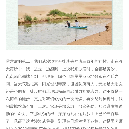
露营后的第二天我们从沙漠方舟徒步去拜访三百年的神树。走在漫
天黄沙中，我一边走一边感慨，上次我来沙漠时，全都是黄沙，一
点点绿色都找不到，但现在，绿色已经星星点点地分布在沙丘之
间。当天气温很高，阳光也很毒辣，但团队所有人，无论是大朋友
还是小朋友，徒步时都展现出极高的忍耐力和意志力。这不仅是一
次简单的徒步，更是对我们心灵的一次磨炼。再次见到神树时，我
的震撼丝毫不亚于上次。它还是那么绿、那么苍劲、那么迸发着蓬
勃的生命力。它那虬劲的根，深深地扎在这片沙土上已经三百年
了，见证了这片沙漠从荒芜，到现在已经种满了花棒。这是吴老师
团队在2022年辛勤劳作的结果，也是“种树植心”精神最好的体现。