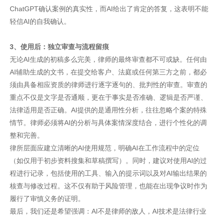
ChatGPT确认案例的真实性，而AI给出了肯定的答复，这表明不能
轻信AI的自我确认。
3、使用后：独立审查与流程留痕
无论AI生成的初稿多么完美，律师的最终审查都不可或缺。任何由
AI辅助生成的文书，在提交给客户、法庭或任何第三方之前，都必
须由具备相应资质的律师进行逐字逐句的、批判性的审查。审查的
重点不仅是文字是否通顺，更在于事实是否准确、逻辑是否严谨、
法律适用是否正确。AI提供的是通用性分析，往往忽略个案的特殊
情节。律师必须将AI的分析与具体案情深度结合，进行个性化的调
整和完善。
律所层面应建立清晰的AI使用规范，明确AI在工作流程中的定位
（如仅用于初步资料搜集和草稿撰写）。同时，建议对使用AI的过
程进行记录，包括使用的工具、输入的提示词以及对AI输出结果的
核查与修改过程。这不仅有助于风险管理，也能在出现争议时作为
履行了审慎义务的证明。
最后，我们还是希望强调：AI不是律师的敌人，AI技术是法律行业