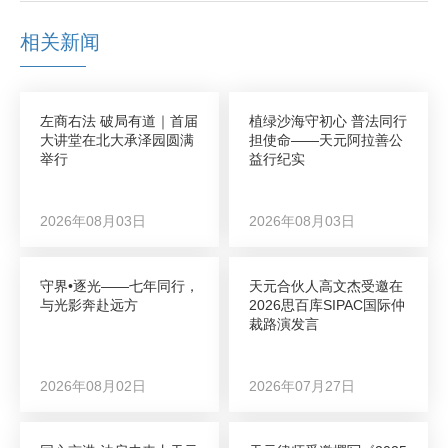
相关新闻
左商右法 破局有道｜首届
植绿沙海守初心 普法同行
大讲堂在北大承泽园圆满
担使命——天元阿拉善公
举行
益行纪实
2026年08月03日
2026年08月03日
守界•逐光——七年同行，
天元合伙人高文杰受邀在
与光影奔赴远方
2026思百库SIPAC国际仲
裁路演发言
2026年08月02日
2026年07月27日