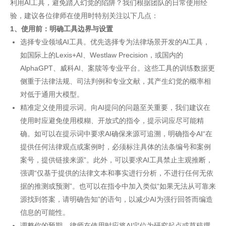
利用AI工具，避免踏入幻觉的陷阱？我们根据团队的日常使用经
验，建议各位律师在使用时特别关注以下几点：
1、使用前：明确工具边界与设置
选择专业领域AI工具。优先选择专为法律场景开发的AI工具，
如国际上的Lexis+AI、Westlaw Precision，或国内的
AlphaGPT、威科AI、案牍等专业平台。这些工具的训练数据更
侧重于法律法规、司法判例和专业文献，其产生幻觉的概率相
对低于通用大模型。
精准定义使用提示词。向AI提问的问题至关重要，我们建议在
使用时应避免使用模糊、开放式的指令，提示词应尽可能精
确。如可以在提示词中要求AI确保来源可追溯，明确指令AI“在
提供任何法律观点或案例时，必须标注具体的法条编号和案例
案号，提供链接来源”。此外，可以要求AI工具禁止主观推断，
强调“仅基于提供的法律文本和事实进行分析，不进行任何无依
据的推测或预测”。也可以在指令中加入类似“如果无法从可靠来
源找到答案，请明确告知”的语句，以减少AI为强行回答而编造
信息的可能性。
调整你的预期。律师在使用时应将AI定位为研究起点或草稿撰