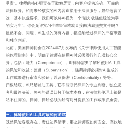
尽责”。律师的核心职责在于勤勉尽责，向客户提供准确、可靠的
法律服务。如将未经核实的AI内容直接用于法律服务，显然违背了
这一基本执业要求。我们可以将AI视为一个“能力极强但经验为零
的实习生”。你会允许实习生未经审核就直接向法庭提交文件吗？
显然不会。同理，AI生成的所有内容，都必须经过律师的严格审查
和独立判断。
此前，美国律师协会在2024年7月发布的《关于律师使用人工智能
的伦理指南》中，明确了律师在使用AI时必须履行的几项核心义
务，包括：能力（Competence），即律师需要了解所使用AI工具
的风险和收益；监督（Supervision），强调律师必须对AI生成的
工作成果进行审查和验证；以及保密（Confidentiality）等等。
归根结底，AI只是辅助工具，它不能取代律师的专业判断、独立思
考和最终决策。将AI的错误归咎于技术本身，在法律和伦理上都是
站不住脚的。律师、律所必须为所有对外提供的工作成果负全责。
三、律师使用AI工具时该如何避坑
既然风险客观存在，责任边界清晰，那么律师应如何安全、高效地