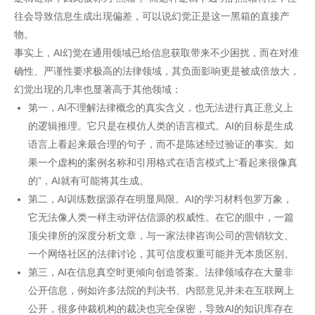
往会导致信息生成出现偏差，可以说幻觉正是这一黑箱的直接产
物。
事实上，AI幻觉在通用领域已给信息获取带来不少困扰，而在对准
确性、严谨性要求极高的法律领域，其负面影响更是被成倍放大，
幻觉出现的几率也显著高于其他领域：
第一，AI不理解法律概念的真实含义，也无法进行真正意义上
的逻辑推理。它只是在模仿人类的语言模式。AI的目标是生成
语言上看起来最合理的句子，而不是陈述经过验证的事实。如
果一个虚构的案例名称和引用格式在语言模式上“看起来很像真
的”，AI就有可能将其生成。
第二，AI训练数据源存在明显局限。AI的学习材料包罗万象，
它无法像人类一样主动评估信源的权威性。在它的眼中，一篇
顶尖律所的深度分析文章，与一家法律咨询公司的营销软文、
一个网络社区的法律讨论，其可信度权重可能并无本质区别。
第三，AI在信息真空时更倾向创造答案。法律领域存在大量非
公开信息，例如许多法院的判决书、内部意见并未在互联网上
公开，很多仲裁机构的裁决也完全保密，导致AI的知识库存在