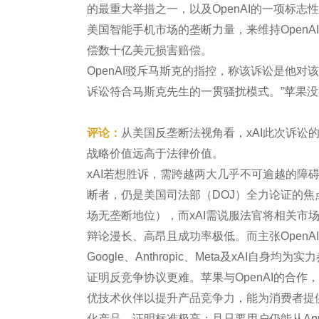
的最重大举措之一，以及OpenAI的一项标
美国智能手机市场的垄断力量，来维持OpenA
偿数十亿美元损害赔偿。
OpenAI驳斥马斯克的指控，称该诉讼是他对该
诉讼符合马斯克先生的一贯骚扰模式。”苹果
评论：
从美国反垄断法视角看，xAI此次诉讼
战略价值远高于法律价值。
xAI若想胜诉，需跨越两大几乎不可逾越的障
断者，仍是美国司法部（DOJ）全力论证的
场无垄断地位），而xAI需说服法官将相关市
辩论漫长、高昂且成功率极低。而主张OpenA
Google、Anthropic、Meta及xAI
证明反竞争协议更难。苹果与OpenAI的合
优技术伙伴以提升产品竞争力，能为消费者提供
化产品，证明标准极高；且只要用户仍能从App St