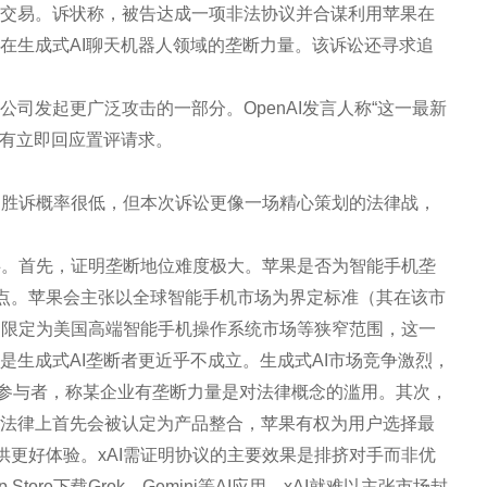
志性交易。诉状称，被告达成一项非法协议并合谋利用苹果在
I在生成式AI聊天机器人领域的垄断力量。该诉讼还寻求追
公司发起更广泛攻击的一部分。OpenAI发言人称“这一最新
没有立即回应置评请求。
的胜诉概率很低，但本次诉讼更像一场精心策划的法律战，
碍。首先，证明垄断地位难度极大。苹果是否为智能手机垄
焦点。苹果会主张以全球智能手机市场为界定标准（其在该市
场限定为美国高端智能手机操作系统市场等狭窄范围，这一
I是生成式AI垄断者更近乎不成立。生成式AI市场竞争激烈，
自身均为实力参与者，称某企业有垄断力量是对法律概念的滥用。其次，
作，法律上首先会被认定为产品整合，苹果有权为用户选择最
更好体验。xAI需证明协议的主要效果是排挤对手而非优
ore下载Grok、Gemini等AI应用，xAI就难以主张市场封