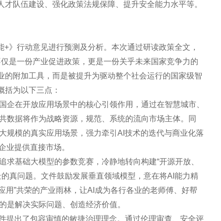
人才队伍建设、强化政策法规保障、提升安全能力水平等。
智能+》行动意见进行预测及分析。本次通过研读政策全文，
不仅是一份产业促进政策，更是一份关乎未来国家竞争力的
业的附加工具，而是被提升为驱动整个社会运行的国家级智
概括为以下三点：
国企在开放应用场景中的核心引领作用，通过在智慧城市、
共数据将作为战略资源，规范、系统的流向市场主体。同
大规模的真实应用场景，强力牵引AI技术的迭代与商业化落
I企业提供直接市场。
追求基础大模型的参数竞赛，冷静地转向构建“开源开放、
景的真问题。文件鼓励发展垂直领域模型，意在将AI能力精
应用”共荣的产业雨林，让AI成为各行各业的老师傅、好帮
的是解决实际问题、创造经济价值。
文件提出了包容审慎的敏捷治理理念。通过伦理审查、安全评