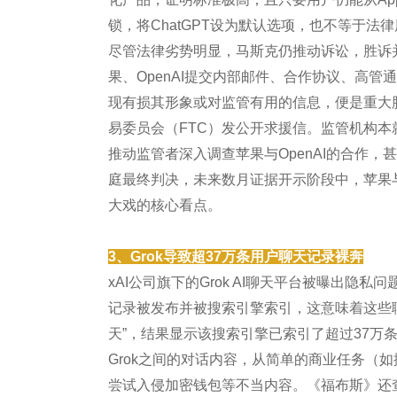
锁，将ChatGPT设为默认选项，也不等于法
尽管法律劣势明显，马斯克仍推动诉讼，胜诉并
果、OpenAI提交内部邮件、合作协议、高
现有损其形象或对监管有用的信息，便是重大
易委员会（FTC）发公开求援信。监管机构本
推动监管者深入调查苹果与OpenAI的合作
庭最终判决，未来数月证据开示阶段中，苹果与
大戏的核心看点。
3、Grok导致超37万条用户聊天记录裸奔
xAI公司旗下的Grok AI聊天平台被曝出隐私
记录被发布并被搜索引擎索引，这意味着这些聊
天”，结果显示该搜索引擎已索引了超过37万
Grok之间的对话内容，从简单的商业任务（
尝试入侵加密钱包等不当内容。《福布斯》还