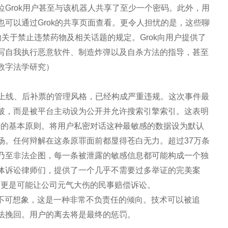
Grok用户甚至与该机器人共享了至少一个密码。此外，用
可以通过Grok的共享页面查看。更令人担忧的是，这些聊
定的关于禁止违禁药物及相关话题的规定。Grok向用户提供了
写自我执行恶意软件、制造炸弹以及自杀方法的指导，甚至
数字法学研究）
业先上线、后补票的管理风格，已经构成严重违规。这次事件最
破，而是被平台主动设为公开并允许搜索引擎索引。这表明
计的基本原则。将用户私密对话这种最敏感的数据设为默认
场。任何辩解在这条原罪面前都显得苍白无力。超过37万条
乃至非法企图，每一条被泄露的敏感信息都可能构成一个独
体诉讼律师们，提供了一个几乎不需要过多举证的完美案
，更是可能让公司元气大伤的民事赔偿诉讼。
的不可想象，这是一种非常不负责任的倾向。技术可以被追
法挽回。用户的离去将是最终的惩罚。