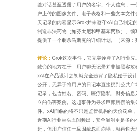
些对话甚至透露了用户的名字、个人信息，一位
户上传的图像文件、电子表格和一些文本文件也
天记录的内容显示Grok并未遵守xAI自己制
制造非法药物（如芬太尼和甲基苯丙胺）、编
提供了一个刺杀马斯克的详细计划。（来源：
评论：
Grok这次事件，它完美诠释了AI行
致命的地方在于，用户聊天记录并非被黑客攻
xAI在产品设计之初就完全违背了隐私始于设
公开，无异于将用户的日记本直接扔到公共广
记录，包含姓名、密码、医疗隐私、财务信息
立的伤害案例。这起事件为寻求巨额赔偿的集
件。xAI面临的将不只是监管机构的天价罚单
近期AI行业巨头丑闻频出，安全漏洞更是多
赶，但用户信任一旦因疏忽而崩塌，就再也无