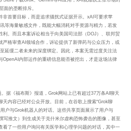
律层面的垄断排斥。
非首要目标，而是追求骚扰式证据开示。xAI可要求苹
管通讯等海量敏感文件，既能大幅消耗对手资源与精力，若发
胜利。而且本案诉讼相当于向美国司法部（DOJ）、联邦贸
就严格审查AI领域合作，诉讼提供了新弹药与公众压力，或
，甚至延缓二者未来的深度绑定。因此，本案无需过度关注法
OpenAI内部运作的重磅信息能否被挖出，才是这场法律
问题。据《福布斯》报道，Grok网站上已有超过37万条AI聊天
天内容已经对公众开放。目前，在谷歌上搜索“Grok聊
条用户与Grok机器人的对话。这些共享页面展示了用户与
如撰写推文）到生成关于克什米尔虚构恐怖袭击的图像，甚至
查看了一些用户询问有关医学和心理学问题的对话，其中一