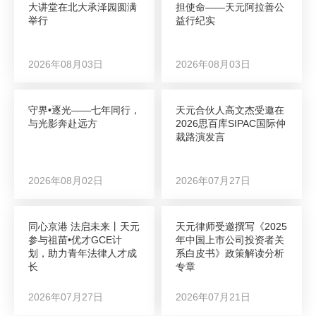
大讲堂在北大承泽园圆满
担使命——天元阿拉善公
举行
益行纪实
2026年08月03日
2026年08月03日
守界•逐光——七年同行，
天元合伙人高文杰受邀在
与光影奔赴远方
2026思百库SIPAC国际仲
裁路演发言
2026年08月02日
2026年07月27日
同心京港 法启未来丨天元
天元律师受邀撰写《2025
参与祖苗•优才GCE计
年中国上市公司投资者关
划，助力青年法律人才成
系白皮书》政策解读分析
长
专章
2026年07月27日
2026年07月21日