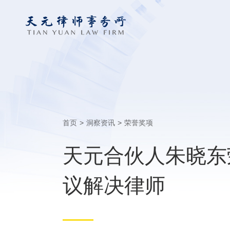
首页
>
洞察资讯
>
荣誉奖项
天元合伙人朱晓东荣
议解决律师