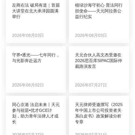
左商右法 破局有道｜首届
植绿沙海守初心 普法同行
大讲堂在北大承泽园圆满
担使命——天元阿拉善公
举行
益行纪实
2026年08月03日
2026年08月03日
守界•逐光——七年同行，
天元合伙人高文杰受邀在
与光影奔赴远方
2026思百库SIPAC国际仲
裁路演发言
2026年08月02日
2026年07月27日
同心京港 法启未来丨天元
天元律师受邀撰写《2025
参与祖苗•优才GCE计
年中国上市公司投资者关
划，助力青年法律人才成
系白皮书》政策解读分析
长
专章
2026年07月27日
2026年07月21日