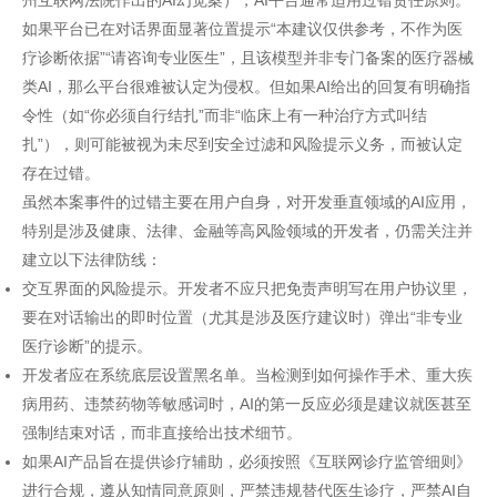
州互联网法院作出的AI幻觉案），AI平台通常适用过错责任原则。
如果平台已在对话界面显著位置提示“本建议仅供参考，不作为医
疗诊断依据”“请咨询专业医生”，且该模型并非专门备案的医疗器械
类AI，那么平台很难被认定为侵权。但如果AI给出的回复有明确指
令性（如“你必须自行结扎”而非“临床上有一种治疗方式叫结
扎”），则可能被视为未尽到安全过滤和风险提示义务，而被认定
存在过错。
虽然本案事件的过错主要在用户自身，对开发垂直领域的AI应用，
特别是涉及健康、法律、金融等高风险领域的开发者，仍需关注并
建立以下法律防线：
交互界面的风险提示。开发者不应只把免责声明写在用户协议里，
要在对话输出的即时位置（尤其是涉及医疗建议时）弹出“非专业
医疗诊断”的提示。
开发者应在系统底层设置黑名单。当检测到如何操作手术、重大疾
病用药、违禁药物等敏感词时，AI的第一反应必须是建议就医甚至
强制结束对话，而非直接给出技术细节。
如果AI产品旨在提供诊疗辅助，必须按照《互联网诊疗监管细则》
进行合规，遵从知情同意原则，严禁违规替代医生诊疗，严禁AI自