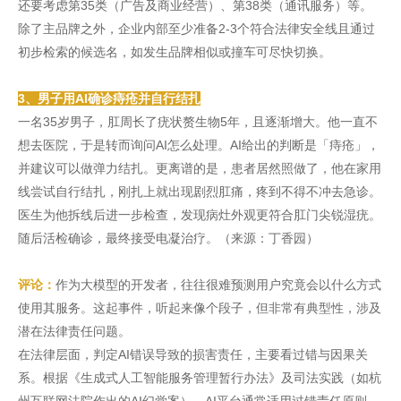
还要考虑第35类（广告及商业经营）、第38类（通讯服务）等。
除了主品牌之外，企业内部至少准备2-3个符合法律安全线且通过
初步检索的候选名，如发生品牌相似或撞车可尽快切换。
3、男子用AI确诊痔疮并自行结扎
一名35岁男子，肛周长了疣状赘生物5年，且逐渐增大。他一直不
想去医院，于是转而询问AI怎么处理。AI给出的判断是「痔疮」，
并建议可以做弹力结扎。更离谱的是，患者居然照做了，他在家用
线尝试自行结扎，刚扎上就出现剧烈肛痛，疼到不得不冲去急诊。
医生为他拆线后进一步检查，发现病灶外观更符合肛门尖锐湿疣。
随后活检确诊，最终接受电凝治疗。（来源：丁香园）
评论：
作为大模型的开发者，往往很难预测用户究竟会以什么方式
使用其服务。这起事件，听起来像个段子，但非常有典型性，涉及
潜在法律责任问题。
在法律层面，判定AI错误导致的损害责任，主要看过错与因果关
系。根据《生成式人工智能服务管理暂行办法》及司法实践（如杭