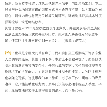
预期。随着赛季推进，球队从俄超降入俄甲，内部矛盾加剧。本土
球员与外援均对莫雷诺的训练方式与沟通态度不满，认为其缺乏同
理心，训练内容也忽视定位球等关键环节。球迷则批评其战术过度
强调控球、缺乏终结效率。
莫雷诺曾在2019年短暂执教西班牙国家队，并在路易斯·恩里克因
家庭原因离任后正式接任三场比赛。此次因AI决策引发的执教争
议，使其职业生涯再度受到外界关注。（来源：爱范儿）
评论：
世界是个巨大的草台班子，而AI的普及正逐渐揭开许多专业
人员的平庸底色。莫雷诺的下课，本质上不是被AI坑了，而是他试
图用算法逃避决策的复杂性。任何领域的专家，其价值都体现在复
杂环境下的决策能力。如果职业产出被AI全面接管，人的职业尊严
也会随之瓦解。这提示我们每个律师，必须在工作中明确AI的应用
边界，它只能辅助生成方案，最终的决策权必须掌握在人手里。毕
竟，最后在法律文件上签字担责的是人，而不是代码。