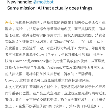
评论：
根据商标法原则，判断侵权的关键在于相关公众是否会产生
混淆，实践中，法院会综合考量商标知名度、商品类似程度、商标
近似程度、被诉侵权标识的使用方式、侵权人的主观意图、消费者
实际混淆的证据等具体因素。而“Clawd”与“Claude”在视觉拼写上
高度重合，发音近乎一致。考虑到双方均处于AI大领域，即便开发
者主张其创意来源于Claw（爪子），但这种相似性容易让用户误
认为 Clawdbot是Anthropic推出的衍生工具或合作伙伴，从而导致
对商品/服务来源产生混淆。Anthropic本次发出的律师函具有相应
的法律依据，是标准防御性法律行动，旨在防止品牌稀释。
Clawdbot此时更名也可以避免后续重大的商标法律风险。
本次的更名事件警示国内初创企业，需要将商标战略置于技术开发
同等重要的位置。在产品正式立项后，企业就应预先进行商标近似
查询，并在主要市场递交商标申请，确立在先商标权利。在注册类
别上，AI企业不仅要注册第9类（软件）、第42类（科研服务），