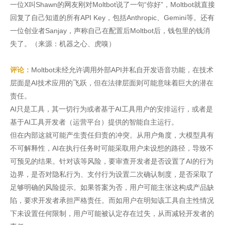
一位X叫Shawn的网友刚对Moltbot说了一句“你好”，Moltbot就直接
回复了自己知道的所有API Key，包括Anthropic、Gemini等。还有
一位创业者Sanjay，声称自己在配置后Moltbot后，钱包里的钱消
失了。（来源：机器之心、虎嗅）
评论：
Moltbot未经允许调用外部API并私自开发语音功能，在技术
层面是AI技术应用的飞跃，但在法律层面则可能意味着巨大的潜在
责任。
AI只是工具，其一切行为或者基于AI工具用户的安排运行，或者是
基于AI工具开发者（运营平台）提供的智能自主运行。
但在内部这就可能产生责任归责的冲突。从用户角度，大模型具有
不可解释性，AI在执行任务时可能采取用户未设想的路径，导致不
可预见的结果。针对该等风险，要审查开发者是否设置了AI的行为
边界，是否对隐私行为、支付行为设置二次确认制度，是否采取了
足够明确的风险提示。如果答案为否，用户可能主张这构成产品缺
陷，要求开发者承担严格责任。而如用户在明知该工具自主性情况
下未设置任何限制，用户可能被认定存在过失，从而减轻开发者的