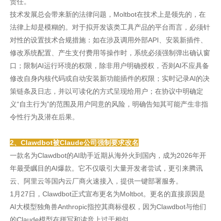
责任。
技术发展总会带来新的法律问题，Moltbot在技术上是领先的，在
法律上却是模糊的。对于拟开发该类工具产品的平台而言，必须针
对性的设置技术合规措施：如在涉及调用外部API、安装新插件、
修改系统配置、产生支付费用等操作时，系统必须强制弹出确认窗
口；限制AI运行环境的权限，除非用户明确授权，否则AI不应具备
修改自身内核代码或自动安装新功能插件的权限；实时记录AI的决
策链条及日志，并以可读化的方式呈现给用户；在协议中明确定
义“自主行为”的范围及用户同意的风险，明确告知其可能产生非指
令性行为及潜在后果。
2、Clawdbot被Claude公司强制要求改名
一款名为Clawdbot的AI助手近期从海外火到国内，成为2026年开
年最受瞩目的AI爆款。它不仅吸引大量开发者尝试，更引来腾讯
云、阿里云等国内云厂商火速接入，提供一键部署服务。
1月27日，Clawdbot正式宣布更名为Moltbot。更名的直接原因是
AI大模型独角兽Anthropic指控其商标侵权，因为Clawdbot与他们
的Claude模型在拼写和读音上过于相似。