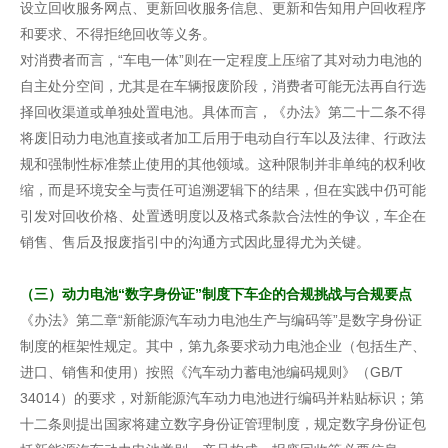
设立回收服务网点、更新回收服务信息、更新和告知用户回收程序
和要求、不得拒绝回收等义务。
对消费者而言，“车电一体”则在一定程度上压缩了其对动力电池的
自主处分空间，尤其是在车辆报废阶段，消费者可能无法再自行选
择回收渠道或单独处置电池。具体而言，《办法》第二十二条不得
将废旧动力电池直接或者加工后用于电动自行车以及法律、行政法
规和强制性标准禁止使用的其他领域。这种限制并非单纯的权利收
缩，而是环境安全与责任可追溯逻辑下的结果，但在实践中仍可能
引发对回收价格、处置透明度以及格式条款合法性的争议，车企在
销售、售后及报废指引中的沟通方式因此显得尤为关键。
（三）动力电池“数字身份证”制度下车企的合规挑战与合规要点
《办法》第二章“新能源汽车动力电池生产与编码等”是数字身份证
制度的框架性规定。其中，第九条要求动力电池企业（包括生产、
进口、销售和使用）按照《汽车动力蓄电池编码规则》（GB/T
34014）的要求，对新能源汽车动力电池进行编码并粘贴标识；第
十二条则提出国家将建立数字身份证管理制度，规定数字身份证包