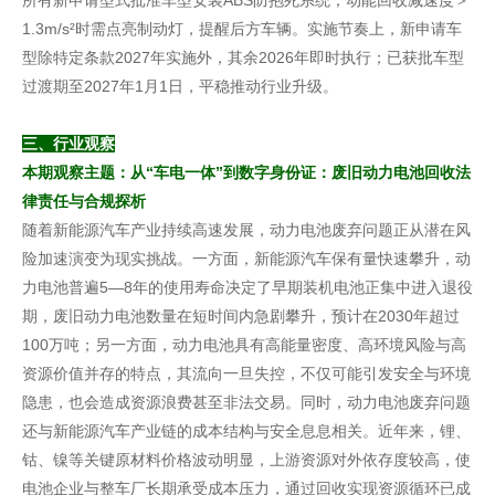
所有新申请型式批准车型安装ABS防抱死系统；动能回收减速度＞
1.3m/s²时需点亮制动灯，提醒后方车辆。实施节奏上，新申请车
型除特定条款2027年实施外，其余2026年即时执行；已获批车型
过渡期至2027年1月1日，平稳推动行业升级。
三、行业观察
本期观察主题：从“车电一体”到数字身份证：废旧动力电池回收法
律责任与合规探析
随着新能源汽车产业持续高速发展，动力电池废弃问题正从潜在风
险加速演变为现实挑战。一方面，新能源汽车保有量快速攀升，动
力电池普遍5—8年的使用寿命决定了早期装机电池正集中进入退役
期，废旧动力电池数量在短时间内急剧攀升，预计在2030年超过
100万吨；另一方面，动力电池具有高能量密度、高环境风险与高
资源价值并存的特点，其流向一旦失控，不仅可能引发安全与环境
隐患，也会造成资源浪费甚至非法交易。同时，动力电池废弃问题
还与新能源汽车产业链的成本结构与安全息息相关。近年来，锂、
钴、镍等关键原材料价格波动明显，上游资源对外依存度较高，使
电池企业与整车厂长期承受成本压力，通过回收实现资源循环已成