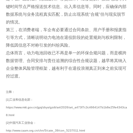
键时间节点严格报送技术信息、出入库信息等。同时，应确保内部
数据系统与业务流程真实匹配，防止出现系统“合规”但与现实脱节
的情况。
第三，在消费者端，车企有必要通过合同条款、用户手册和报废指
引等方式，清晰说明动力电池在退役阶段的处置规则与权利限制，
降低因信息不对称引发的纠纷风险。
总体而言，动力电池回收已不再是单一的环保合规问题，而是横跨
数据管理、合同安排与责任追溯的综合性合规议题，越早将其纳入
企业整体风险管理框架，越有利于在退役浪潮真正到来之前实现可
控过渡。
注释：
[1]工业和信息化部：
https://www.miit.gov.cn/jgsj/zbys/gzdt/art/2026/art_a473f7c3c4664147b1b8e25fe4343ca
8.html
[2]中国汽车工业协会：
http://www.caam.org.cn/chn/5/cate_39/con_5237011.html