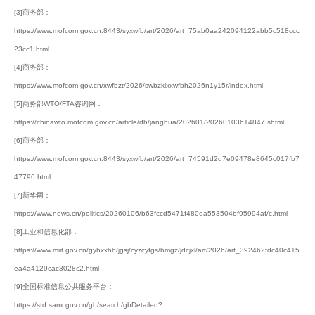
[3]商务部：
https://www.mofcom.gov.cn:8443/syxwfb/art/2026/art_75ab0aa242094122abb5c518ccc
23cc1.html
[4]商务部：
https://www.mofcom.gov.cn/xwfbzt/2026/swbzklxxwfbh2026n1y15r/index.html
[5]商务部WTO/FTA咨询网：
https://chinawto.mofcom.gov.cn/article/dh/janghua/202601/20260103614847.shtml
[6]商务部：
https://www.mofcom.gov.cn:8443/syxwfb/art/2026/art_74591d2d7e09478e8645c017fb7
47796.html
[7]新华网：
https://www.news.cn/politics/20260106/b63fccd5471f480ea553504bf95994af/c.html
[8]工业和信息化部：
https://www.miit.gov.cn/gyhxxhb/jgsj/cyzcyfgs/bmgz/jdcjxl/art/2026/art_392462fdc40c415
ea4a4129cac3028c2.html
[9]全国标准信息公共服务平台：
https://std.samr.gov.cn/gb/search/gbDetailed?