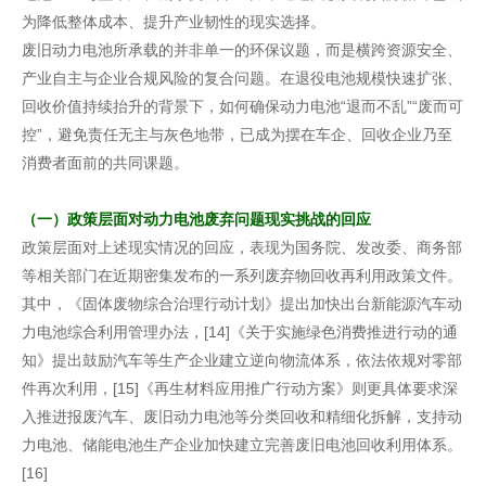
为降低整体成本、提升产业韧性的现实选择。
废旧动力电池所承载的并非单一的环保议题，而是横跨资源安全、
产业自主与企业合规风险的复合问题。在退役电池规模快速扩张、
回收价值持续抬升的背景下，如何确保动力电池“退而不乱”“废而可
控”，避免责任无主与灰色地带，已成为摆在车企、回收企业乃至
消费者面前的共同课题。
（一）政策层面对动力电池废弃问题现实挑战的回应
政策层面对上述现实情况的回应，表现为国务院、发改委、商务部
等相关部门在近期密集发布的一系列废弃物回收再利用政策文件。
其中，《固体废物综合治理行动计划》提出加快出台新能源汽车动
力电池综合利用管理办法，[14]《关于实施绿色消费推进行动的通
知》提出鼓励汽车等生产企业建立逆向物流体系，依法依规对零部
件再次利用，[15]《再生材料应用推广行动方案》则更具体要求深
入推进报废汽车、废旧动力电池等分类回收和精细化拆解，支持动
力电池、储能电池生产企业加快建立完善废旧电池回收利用体系。
[16]