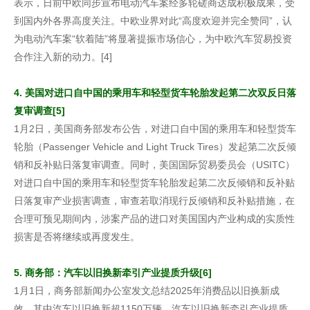
表示，日前中欧同步宣布电动汽车案经多轮磋商达成积极成果，受
到国内外各界高度关注。中欧业界对此“高度欢迎并完全赞同”，认
为电动汽车案“软着陆”将显著提振市场信心，为中欧汽车贸易投资
合作注入新的动力。[4]
4. 美国对进口自中国的乘用车和轻型货车轮胎发起第二次双反日落
复审调查[5]
1月2日，美国商务部发布公告，对进口自中国的乘用车和轻型货车
轮胎（Passenger Vehicle and Light Truck Tires）发起第二次反倾
销和反补贴日落复审调查。同时，美国国际贸易委员会（USITC）
对进口自中国的乘用车和轻型货车轮胎发起第二次反倾销和反补贴
日落复审产业损害调查，审查若取消现行反倾销和反补贴措施，在
合理可预见期间内，涉案产品的进口对美国国内产业构成的实质性
损害是否将继续或再度发生。
5. 商务部：汽车以旧换新牵引产业提质升级[6]
1月1日，商务部新闻办公室发文总结2025年消费品以旧换新成
效，其中汽车以旧换新超1150万辆。汽车以旧换新牵引产业提质