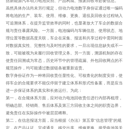
括新能源汽车动力电池类别、产品构成、报废回收等必要信息。
虽然具体办法尚未另行规定，但动力电池数字身份证通过唯一编码
将电池的生产、装车、使用、维修、更换、退役及回收全过程纳入
可追溯体系，在提升监管效率的同时，也显著放大了车企的数据合
规与责任暴露风险。一方面，电池编码与车辆信息、使用状态、地
理位置等数据高度关联，车企在采集、报送和共享过程中需同时面
对数据真实性、完整性与及时性的要求，一旦出现信息缺失或不一
致，可能被视为未履行回收管理义务。另一方面，溯源机制的存在
使责任回溯成为常态，历史环节中的管理疏漏、外包回收网点的不
规范操作，均可能通过数据链条被重新追责。
数字身份证作为一种将回收责任显性化、可核查化的制度安排，使
得车企的合规要求不能仅停留于建立体系和形式性备案，而是应当
进一步保证体系的真实和长效运行。为此：
第一，在合规体系方面，应对动力电池回收责任进行内部再梳理，
明确总部、经销商、售后体系及第三方回收主体之间的职责边界，
避免责任在实际操作中被层层稀释。
第二，在信息报送方面，应当根据《办法》第五章“信息管理”的规
定，在产品认证、完成通关、移交出库、维修更换、接受电池等关