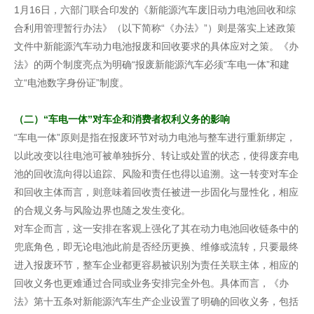
1月16日，六部门联合印发的《新能源汽车废旧动力电池回收和综
合利用管理暂行办法》（以下简称“《办法》”）则是落实上述政策
文件中新能源汽车动力电池报废和回收要求的具体应对之策。《办
法》的两个制度亮点为明确“报废新能源汽车必须“车电一体”和建
立“电池数字身份证”制度。
（二）“车电一体”对车企和消费者权利义务的影响
“车电一体”原则是指在报废环节对动力电池与整车进行重新绑定，
以此改变以往电池可被单独拆分、转让或处置的状态，使得废弃电
池的回收流向得以追踪、风险和责任也得以追溯。这一转变对车企
和回收主体而言，则意味着回收责任被进一步固化与显性化，相应
的合规义务与风险边界也随之发生变化。
对车企而言，这一安排在客观上强化了其在动力电池回收链条中的
兜底角色，即无论电池此前是否经历更换、维修或流转，只要最终
进入报废环节，整车企业都更容易被识别为责任关联主体，相应的
回收义务也更难通过合同或业务安排完全外包。具体而言，《办
法》第十五条对新能源汽车生产企业设置了明确的回收义务，包括