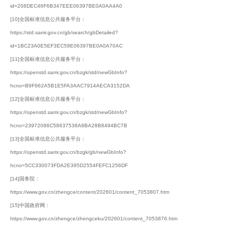
id=208DEC46F6B347EEE06397BE0A0AA4A0
[10]全国标准信息公共服务平台：
https://std.samr.gov.cn/gb/search/gbDetailed?
id=1BC23A0E5EF3EC59E06397BE0A0A70AC
[11]全国标准信息公共服务平台：
https://openstd.samr.gov.cn/bzgk/std/newGbInfo?
hcno=B9F662A5B1E5FA3AAC7914AECA3152DA
[12]全国标准信息公共服务平台：
https://openstd.samr.gov.cn/bzgk/std/newGbInfo?
hcno=23972086C58637538A8BA28B8494BC7B
[13]全国标准信息公共服务平台：
https://openstd.samr.gov.cn/bzgk/gb/newGbInfo?
hcno=5CC330073FDA2E395D2554FEFC1256DF
[14]国务院：
https://www.gov.cn/zhengce/content/202601/content_7053807.htm
[15]中国政府网：
https://www.gov.cn/zhengce/zhengceku/202601/content_7053876.htm