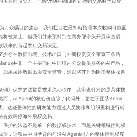
的多名前投资方，已经计划在Meta推进撤销交易时予以配
时便成为万众瞩目的焦点，我们栏目在最初就预测本次收购可能面
能将被禁止。但我们并未预料到在商务部牵头开展审查后，
效以来的首起禁止交易决定。
，至少存在数据出境、技术出口与外商投资安全审查三条路
anus并非一个主要面向中国境内公众提供服务的AI产品，
。如果采用数据出境安全监管，难以将其作为阻击整体收购
条例》保护的法益是技术流动秩序，其审查针对的是具体技
AI Agent的核心价值除了代码外，更在于团队Know-
路线。这些整体性的研发能力通过人员协作和组织重构进行转
法有效叫停海外股权交易。
》保护的法益不是单一的数据或技术，而是关键领域控制权
，这项由中国孕育的前沿AI Agent能力的整体控制权究