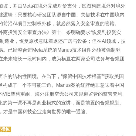
加坡，并由Meta在境外完成对价支付，试图构建境外对境外
辖逻辑：只要核心研发团队源自中国、关键技术在中国境内
的前沿AI项目控制权外移，就必然落入安全审查的管辖。
外商投资安全审查办法》第十二条明确要求“恢复到投资实
制造业，恢复原状意味着退还厂房与设备；但在AI领域，技
已经整合进Meta系统的Manus技术组件必须被强制剥
在未来较长一段时间内，成为横亘在两家公司法务与合规团
业面临的结构性困境。在当下，“保留中国技术根基”“获取美国
经构成了一个不可能三角。Manus案的红牌绝非意味着中国
的VIE架构重组、海外注册空壳公司来规避监管的监管套利
球化的第一课不再是商业模式的宣讲，而是前置的合规规划。
，才是中国科技企业走向世界的唯一通途。
被撤回