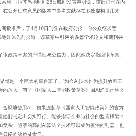
长索利·马拉齐当地时间26日晚间发表声明说，该部门已在内
》在公开征求意见的版本中参考文献存在多处虚构引用来
内阁批准后，于4月10日刊登在政府公报上向公众征求意
非当地媒体先前报道，该草案中引用的多篇学术论文和期刊并
了该政策草案的严谨性与公信力，因此他决定撤回该草案。
界就是一个巨大的草台班子。”如今AI技术作为提升效率工
级的放大。南非《国家人工智能政策草案》因AI幻觉虚构文
、合规地使用AI。如果连起草《国家人工智能政策》的官方
指望他们制定出切实可行、能够指导企业与社会的监管框架？
加复杂、隐蔽的高能AI算法？技术可以成为善治的利器，也
担最终的决策及责任。