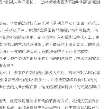
成本削减与利润增长，一边将劳动者视为可随时剥离的“额外
复杂。本案的法律核心在于对《劳动合同法》第四十条第三
实践与劳动法理中，客观情况通常被严格限定为不可抗力、法
控制的外部情势变更。企业自主引入AI系统以替代人工，本
素而作出的主观经营决策，并不能等同于法定意义上的客观
动法》一贯的司法实践，有效地保护了劳动者的权益。
前夕，整个劳动力市场正在经历的剧烈阵痛：技术红利究竟
来承担？
泛应用，资本存在强烈的机器换人冲动。若司法对“AI替代裁
社会引发规模性的技术性失业，并造成劳动者议价能力的剧
全社会的失业治理负担，这显然与我国稳就业的宏观基调相
术迭代，但可以规范技术替代的节奏与方式。杭州法院的判决
得利益者，必须承担相应的社会责任。对于可能被AI取代的