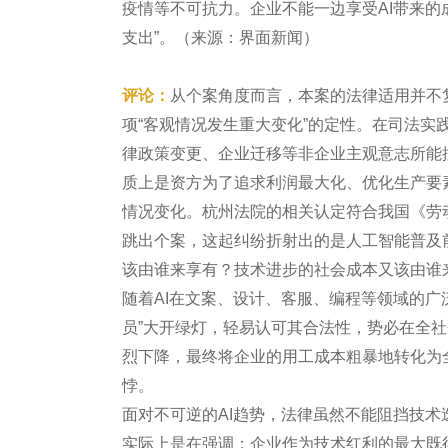
疫情等不可抗力。企业不能一边享受AI带来的
支出”。（来源：界面新闻）
评论：
从个案角度而言，本案的法律适用并不
项“客观情况发生重大变化”的定性。在司法
律政策变更、企业迁移等非企业主观意志所能
质上是资方为了追求利润最大化、优化生产要
情况变化。杭州法院的相关认定符合我国《劳
跳出个案，这起纠纷折射出的是人工智能普及
该由谁来享有？技术进步的社会成本又该由谁
随着AI在文案、设计、客服、编程等领域的广
员”大开绿灯，轻易认可其合法性，势必在全
烈下降，最终将企业的用工成本粗暴地转化为
悖。
面对不可逆的AI趋势，法律虽然不能阻挡技
实际上是在强调：企业作为技术红利的最大既