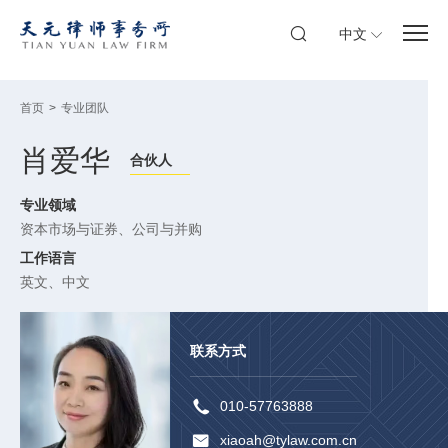
中文
首页
>
专业团队
肖爱华
合伙人
专业领域
资本市场与证券
、
公司与并购
工作语言
英文、中文
联系方式
010-57763888
xiaoah@tylaw.com.cn