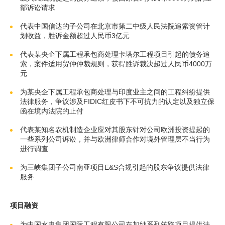
部诉讼请求
代表中国信达的子公司在北京市第二中级人民法院追索资管计
划收益，胜诉金额超过人民币3亿元
代表某央企下属工程承包商处理卡塔尔工程项目引起的债务追
索，案件适用贸仲仲裁规则，获得胜诉裁决超过人民币4000万
元
为某央企下属工程承包商处理与印度业主之间的工程纠纷提供
法律服务，争议涉及FIDIC红皮书下不可抗力的认定以及独立保
函在境内法院的止付
代表某知名农机制造企业应对其股东针对公司欧洲投资提起的
一些系列公司诉讼，并与欧洲律师合作对境外管理层不当行为
进行调查
为三峡集团子公司南亚项目E&S合规引起的股东争议提供法律
服务
项目融资
为中国水电集团国际工程有限公司在加纳系列筑路项目提供法