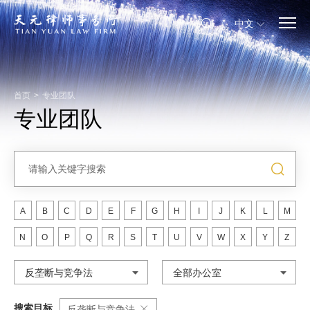
中文
首页
>
专业团队
专业团队
A
B
C
D
E
F
G
H
I
J
K
L
M
N
O
P
Q
R
S
T
U
V
W
X
Y
Z
反垄断与竞争法
全部办公室
搜索目标
反垄断与竞争法