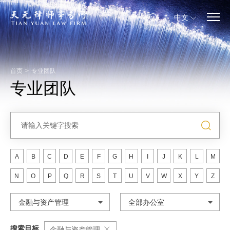
中文
首页
>
专业团队
专业团队
A
B
C
D
E
F
G
H
I
J
K
L
M
N
O
P
Q
R
S
T
U
V
W
X
Y
Z
金融与资产管理
全部办公室
搜索目标
金融与资产管理