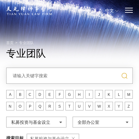
中文
首页
>
专业团队
专业团队
A
B
C
D
E
F
G
H
I
J
K
L
M
N
O
P
Q
R
S
T
U
V
W
X
Y
Z
私募投资与基金设立
全部办公室
搜索目标
私募投资与基金设立