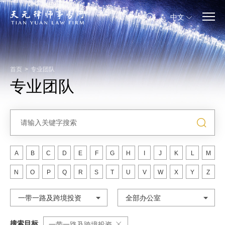
中文
首页
>
专业团队
专业团队
A
B
C
D
E
F
G
H
I
J
K
L
M
N
O
P
Q
R
S
T
U
V
W
X
Y
Z
一带一路及跨境投资
全部办公室
搜索目标
一带一路及跨境投资