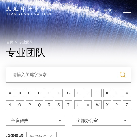
中文
首页
>
专业团队
专业团队
A
B
C
D
E
F
G
H
I
J
K
L
M
N
O
P
Q
R
S
T
U
V
W
X
Y
Z
争议解决
全部办公室
搜索目标
争议解决