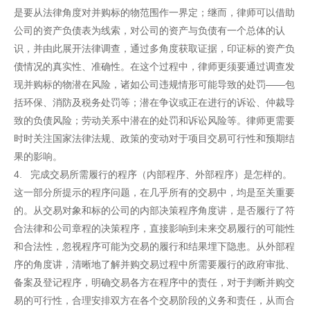
是要从法律角度对并购标的物范围作一界定；继而，律师可以借助
公司的资产负债表为线索，对公司的资产与负债有一个总体的认
识，并由此展开法律调查，通过多角度获取证据，印证标的资产负
债情况的真实性、准确性。在这个过程中，律师更须要通过调查发
现并购标的物潜在风险，诸如公司违规情形可能导致的处罚——包
括环保、消防及税务处罚等；潜在争议或正在进行的诉讼、仲裁导
致的负债风险；劳动关系中潜在的处罚和诉讼风险等。律师更需要
时时关注国家法律法规、政策的变动对于项目交易可行性和预期结
果的影响。
4. 完成交易所需履行的程序（内部程序、外部程序）是怎样的。
这一部分所提示的程序问题，在几乎所有的交易中，均是至关重要
的。从交易对象和标的公司的内部决策程序角度讲，是否履行了符
合法律和公司章程的决策程序，直接影响到未来交易履行的可能性
和合法性，忽视程序可能为交易的履行和结果埋下隐患。从外部程
序的角度讲，清晰地了解并购交易过程中所需要履行的政府审批、
备案及登记程序，明确交易各方在程序中的责任，对于判断并购交
易的可行性，合理安排双方在各个交易阶段的义务和责任，从而合