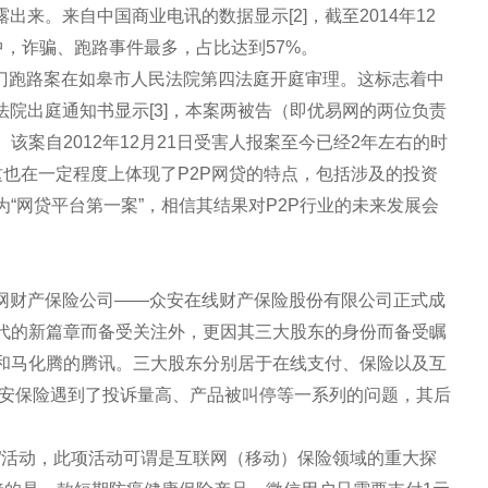
出来。来自中国商业电讯的数据显示[2]，截至2014年12
中，诈骗、跑路事件最多，占比达到57%。
网关门跑路案在如皋市人民法院第四法庭开庭审理。这标志着中
法院出庭通知书显示[3]，本案两被告（即优易网的两位负责
案自2012年12月21日受害人报案至今已经2年左右的时
也在一定程度上体现了P2P网贷的特点，包括涉及的投资
“网贷平台第一案”，相信其结果对P2P行业的未来发展会
互联网财产保险公司——众安在线财产保险股份有限公司正式成
代的新篇章而备受关注外，更因其三大股东的身份而备受瞩
和马化腾的腾讯。三大股东分别居于在线支付、保险以及互
众安保险遇到了投诉量高、产品被叫停等一系列的问题，其后
关爱”活动，此项活动可谓是互联网（移动）保险领域的重大探