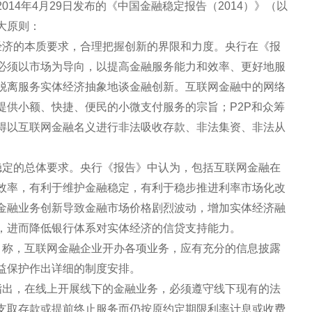
14年4月29日发布的《中国金融稳定报告（2014）》（以
大原则：
经济的本质要求，合理把握创新的界限和力度。央行在《报
必须以市场为导向，以提高金融服务能力和效率、更好地服
脱离服务实体经济抽象地谈金融创新。互联网金融中的网络
提供小额、快捷、便民的小微支付服务的宗旨；P2P和众筹
得以互联网金融名义进行非法吸收存款、非法集资、非法从
稳定的总体要求。央行《报告》中认为，包括互联网金融在
效率，有利于维护金融稳定，有利于稳步推进利率市场化改
金融业务创新导致金融市场价格剧烈波动，增加实体经济融
，进而降低银行体系对实体经济的信贷支持能力。
》称，互联网金融企业开办各项业务，应有充分的信息披露
益保护作出详细的制度安排。
指出，在线上开展线下的金融业务，必须遵守线下现有的法
支取存款或提前终止服务而仍按原约定期限利率计息或收费