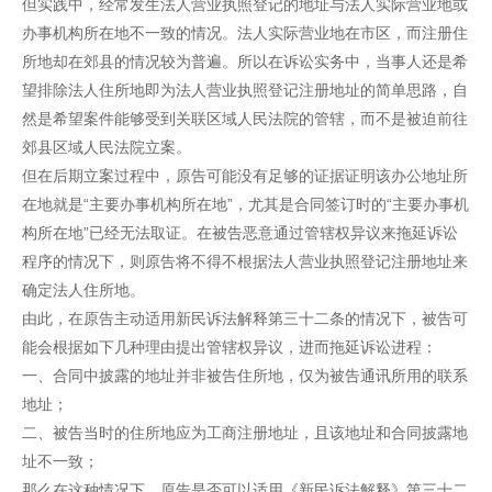
但实践中，经常发生法人营业执照登记的地址与法人实际营业地或
办事机构所在地不一致的情况。法人实际营业地在市区，而注册住
所地却在郊县的情况较为普遍。所以在诉讼实务中，当事人还是希
望排除法人住所地即为法人营业执照登记注册地址的简单思路，自
然是希望案件能够受到关联区域人民法院的管辖，而不是被迫前往
郊县区域人民法院立案。
但在后期立案过程中，原告可能没有足够的证据证明该办公地址所
在地就是“主要办事机构所在地”，尤其是合同签订时的“主要办事机
构所在地”已经无法取证。在被告恶意通过管辖权异议来拖延诉讼
程序的情况下，则原告将不得不根据法人营业执照登记注册地址来
确定法人住所地。
由此，在原告主动适用新民诉法解释第三十二条的情况下，被告可
能会根据如下几种理由提出管辖权异议，进而拖延诉讼进程：
一、合同中披露的地址并非被告住所地，仅为被告通讯所用的联系
地址；
二、被告当时的住所地应为工商注册地址，且该地址和合同披露地
址不一致；
那么在这种情况下，原告是否可以适用《新民诉法解释》第三十二