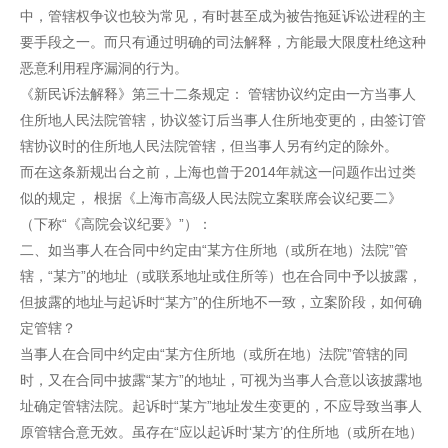
中，管辖权争议也较为常见，有时甚至成为被告拖延诉讼进程的主
要手段之一。而只有通过明确的司法解释，方能最大限度杜绝这种
恶意利用程序漏洞的行为。
《新民诉法解释》第三十二条规定： 管辖协议约定由一方当事人
住所地人民法院管辖，协议签订后当事人住所地变更的，由签订管
辖协议时的住所地人民法院管辖，但当事人另有约定的除外。
而在这条新规出台之前，上海也曾于2014年就这一问题作出过类
似的规定， 根据《上海市高级人民法院立案联席会议纪要二》
（下称“《高院会议纪要》”）：
二、如当事人在合同中约定由“某方住所地（或所在地）法院”管
辖，“某方”的地址（或联系地址或住所等）也在合同中予以披露，
但披露的地址与起诉时“某方”的住所地不一致，立案阶段，如何确
定管辖？
当事人在合同中约定由“某方住所地（或所在地）法院”管辖的同
时，又在合同中披露“某方”的地址，可视为当事人合意以该披露地
址确定管辖法院。起诉时“某方”地址发生变更的，不应导致当事人
原管辖合意无效。虽存在“应以起诉时‘某方’的住所地（或所在地）