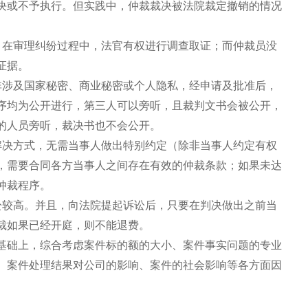
决或不予执行。但实践中，仲裁裁决被法院裁定撤销的情况
，在审理纠纷过程中，法官有权进行调查取证；而仲裁员没
证据。
非涉及国家秘密、商业秘密或个人隐私，经申请及批准后，
序均为公开进行，第三人可以旁听，且裁判文书会被公开，
的人员旁听，裁决书也不会公开。
解决方式，无需当事人做出特别约定（除非当事人约定有权
，需要合同各方当事人之间存在有效的仲裁条款；如果未达
仲裁程序。
讼较高。并且，向法院提起诉讼后，只要在判决做出之前当
裁如果已经开庭，则不能退费。
基础上，综合考虑案件标的额的大小、案件事实问题的专业
、案件处理结果对公司的影响、案件的社会影响等各方面因
）