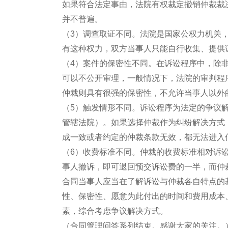
如果符合法定事由，法院有权裁定撤销仲裁裁
并不普遍。
（3）调查取证不同。法院是国家公权力机关
有这种权力，双方当事人只能自行收集、提供
（4）案件的保密性不同。在诉讼程序中，除
可以不公开审理，一般情况下，法院的审判程
仲裁则具有很强的保密性，不允许当事人以外
（5）触发情形不同。诉讼程序为法定的争议
管辖法院）。如果选择仲裁作为纠纷解决方式
成一致或者约定的仲裁条款无效，都无法进入
（6）收费标准不同。仲裁的收费标准相对诉
事人撤诉，即可退回预交诉讼费的一半，而仲
合同当事人应当在了解诉讼与仲裁各自特点的
性、保密性、愿意为此付出的时间和费用成本
素，综合考虑争议解决方式。
（合同管理问答系列结束。感谢大家的关注。