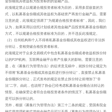
金份额或其收益权为投资标的的金融产品。
此项规定禁止以规避合规投资者标准为目的，采用多层嵌套的方
式，以私募基金份额或其收益权为基础资产再发行金融产品。需要
注意的是，此项规定强调了“为规避合格投资者标准”，因此，我们
认为，如果采用以信托计划或者其他金融产品投资私募基金份额的
方式，不以规避合格投资者标准为目的，并不违反此项规定。
（2）任何机构和个人不得将私募基金份额或其收益权进行非法拆
分转让，变相突破合格投资者标准。
此项规定对于众多交易模式中包含私募基金份额或者收益权拆分转
让的P2P机构、互联网金融平台将产生极大的影响。需要注意的
是，在《募集行为管理办法》的征求意见稿中，就拆分转让规定为
不得将“私募基金份额或其收益权进行拆分转让”，直接禁止私募基
金份额拆分转让，正式发布的规定在禁止拆分转让前增加了“非
法”二字。由此，也说明了协会已经考虑私募基金份额合法转让的
情形。在确保受让者符合合格投资者条件的情况下，私募基金份额
是可以拆分转让的。
另外，根据《募集行为管理办法》第三十二条的规定，受国务院金
融监督管理机构监管的金融产品可以不受《募集行为管理办法》关