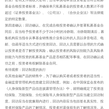
的资产证明文件或收入证明，合理审慎地审查投资者是否符合私募
基金合格投资者标准，并确保单只私募基金的投资者人数累计不得
超过《证券投资基金法》、《公司法》、《合伙企业法》等法律规
定的特定数量。
第四道确认：回访确认。在完成合格投资者确认并签署私募基金合
同后，应当给予投资者不少于24小时的冷静期。冷静期期满后，募
集机构应当指令从事基金销售推介业务以外的人员以录音电话、电
邮、信函等适当方式进行投资回访。回访人员需要以合理的方式确
认投资者是否了解投资风险，确认投资者的风险识别能力及风险承
担能力与所投资的私募基金产品是否相匹配等事项。在回访确认成
功之前，投资者有权解除基金合同。
有待观察：回访制度的执行
在其他金融产品的销售中，为了确认购买者或者投资者的适当性，
金融监督管理机构也曾建立回访制度。例如，在中国保监会发布的
《人身保险新型产品信息披露管理办法》中，就明确规定了投资连
结保险、万能保险、分红保险等人身保险新型产品应当建立回访制
度。回访应当在犹豫期内进行，回访内容应当包括签名真实性、投
资者对保险产品的了解情况、投资者对退保损失的了解情况等。从