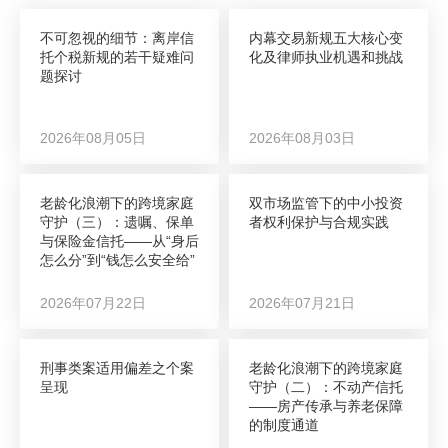
不可忽视的细节：离岸信
内幕交易新规五大核心变
托个税新规的若干疑难问
化及律师执业机遇和挑战
题探讨
2026年08月05日
2026年08月03日
老龄化浪潮下的跨境家庭
双市场监管下的中小投资
守护（三）：遗嘱、保单
者权利保护与合规实践
与保险金信托——从“身后
怎么分”到“钱怎么安全给”
2026年07月22日
2026年07月21日
刑事类案适用偏差之个案
老龄化浪潮下的跨境家庭
呈现
守护（二）：不动产信托
——房产传承与养老保障
的制度通道