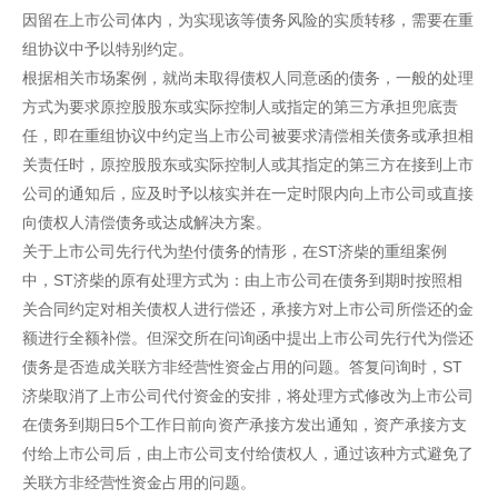
因留在上市公司体内，为实现该等债务风险的实质转移，需要在重
组协议中予以特别约定。
根据相关市场案例，就尚未取得债权人同意函的债务，一般的处理
方式为要求原控股股东或实际控制人或指定的第三方承担兜底责
任，即在重组协议中约定当上市公司被要求清偿相关债务或承担相
关责任时，原控股股东或实际控制人或其指定的第三方在接到上市
公司的通知后，应及时予以核实并在一定时限内向上市公司或直接
向债权人清偿债务或达成解决方案。
关于上市公司先行代为垫付债务的情形，在ST济柴的重组案例
中，ST济柴的原有处理方式为：由上市公司在债务到期时按照相
关合同约定对相关债权人进行偿还，承接方对上市公司所偿还的金
额进行全额补偿。但深交所在问询函中提出上市公司先行代为偿还
债务是否造成关联方非经营性资金占用的问题。答复问询时，ST
济柴取消了上市公司代付资金的安排，将处理方式修改为上市公司
在债务到期日5个工作日前向资产承接方发出通知，资产承接方支
付给上市公司后，由上市公司支付给债权人，通过该种方式避免了
关联方非经营性资金占用的问题。