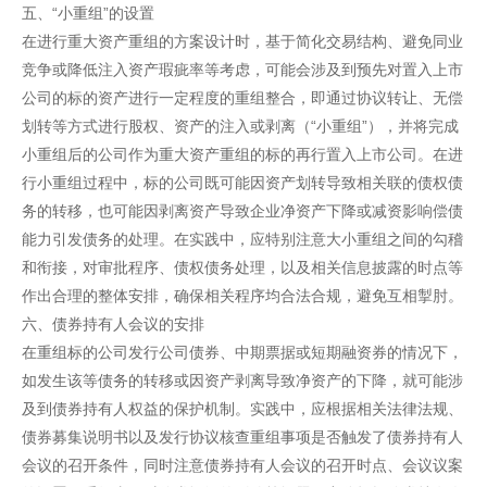
五、“小重组”的设置
在进行重大资产重组的方案设计时，基于简化交易结构、避免同业
竞争或降低注入资产瑕疵率等考虑，可能会涉及到预先对置入上市
公司的标的资产进行一定程度的重组整合，即通过协议转让、无偿
划转等方式进行股权、资产的注入或剥离（“小重组”），并将完成
小重组后的公司作为重大资产重组的标的再行置入上市公司。在进
行小重组过程中，标的公司既可能因资产划转导致相关联的债权债
务的转移，也可能因剥离资产导致企业净资产下降或减资影响偿债
能力引发债务的处理。在实践中，应特别注意大小重组之间的勾稽
和衔接，对审批程序、债权债务处理，以及相关信息披露的时点等
作出合理的整体安排，确保相关程序均合法合规，避免互相掣肘。
六、债券持有人会议的安排
在重组标的公司发行公司债券、中期票据或短期融资券的情况下，
如发生该等债务的转移或因资产剥离导致净资产的下降，就可能涉
及到债券持有人权益的保护机制。实践中，应根据相关法律法规、
债券募集说明书以及发行协议核查重组事项是否触发了债券持有人
会议的召开条件，同时注意债券持有人会议的召开时点、会议议案