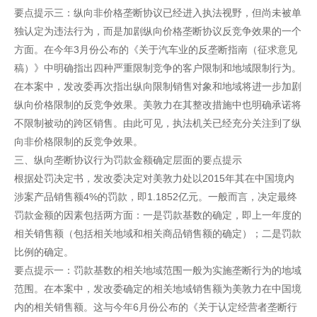
要点提示三：纵向非价格垄断协议已经进入执法视野，但尚未被单
独认定为违法行为，而是加剧纵向价格垄断协议反竞争效果的一个
方面。在今年3月份公布的《关于汽车业的反垄断指南（征求意见
稿）》中明确指出四种严重限制竞争的客户限制和地域限制行为。
在本案中，发改委再次指出纵向限制销售对象和地域将进一步加剧
纵向价格限制的反竞争效果。美敦力在其整改措施中也明确承诺将
不限制被动的跨区销售。由此可见，执法机关已经充分关注到了纵
向非价格限制的反竞争效果。
三、纵向垄断协议行为罚款金额确定层面的要点提示
根据处罚决定书，发改委决定对美敦力处以2015年其在中国境内
涉案产品销售额4%的罚款，即1.1852亿元。一般而言，决定最终
罚款金额的因素包括两方面：一是罚款基数的确定，即上一年度的
相关销售额（包括相关地域和相关商品销售额的确定）；二是罚款
比例的确定。
要点提示一：罚款基数的相关地域范围一般为实施垄断行为的地域
范围。在本案中，发改委确定的相关地域销售额为美敦力在中国境
内的相关销售额。这与今年6月份公布的《关于认定经营者垄断行