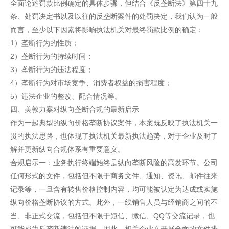
全面论述罚款比例确定的具体步骤，但结合《反垄断法》第四十九
条、处罚决定书以及以往的反垄断案件的处罚决定，我们认为一般
而言，至少以下因素将影响执法机关对最终罚款比例的确定：
1）垄断行为的性质；
2）垄断行为的持续时间；
3）垄断行为的违法程度；
4）垄断行为对市场竞争、消费者权益的损害程度；
5）违法企业的整改、配合情况等。
四、美敦力案对纵向垄断合规的最新启示
作为一起典型的纵向价格垄断协议案件，本案既反映了执法机关一
贯的执法思路，也体现了执法机关最新执法趋势，对于企业及时了
解并更新纵向合规体系有重要意义。
合规启示一：业务执行终端始终是纵向垄断风险的高发环节。公司
任何形式的文件，包括但不限于商务文件、通知、资讯、邮件往来
记录等，一旦含有转售价格控制内容，均可能被认定为达成或实施
纵向价格垄断协议的方式。此外，一线销售人员与经销商之间的不
当、非正式交流，包括但不限于短信、微信、QQ等交流记录，也