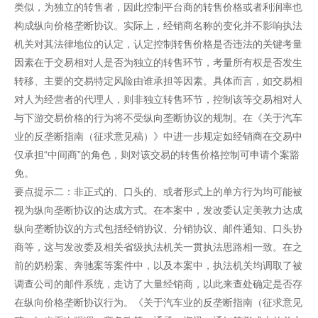
类似，为独立的转售者，因此控制平台商的转售价格或者利润率也
构成纵向价格垄断协议。实际上，经销商名称的变化并不影响执法
机关对其法律地位的认定，认定控制转售价格是否违法的关键考量
因素在于交易相对人是否为独立的转售环节，考量所有权是否发生
转移、主要的交易特定风险由谁承担等因素。具体而言，如交易相
对人为经营者的代理人，则非独立转售环节，控制该等交易相对人
与下游交易价格的行为将不受纵向垄断协议的规制。在《关于汽车
业的反垄断指南（征求意见稿）》中进一步规定如经销商在交易中
仅承担“中间商”的角色，则对该交易的转售价格控制可申请个案豁
免。
要点提示二：非正式的、口头的、或者形式上的单方行为均可能被
视为纵向垄断协议的达成方式。在本案中，发改委认定美敦力达成
纵向垄断协议的方式包括经销协议、分销协议、邮件通知、口头协
商等，这与发改委及相关省级执法机关一贯执法思路相一致。在之
前的奶粉案、奔驰案等案件中，以及本案中，执法机关均调取了被
调查公司的邮件系统，走访了大量经销商，以此来查处确定是否存
在纵向价格垄断协议行为。《关于汽车业的反垄断指南（征求意见