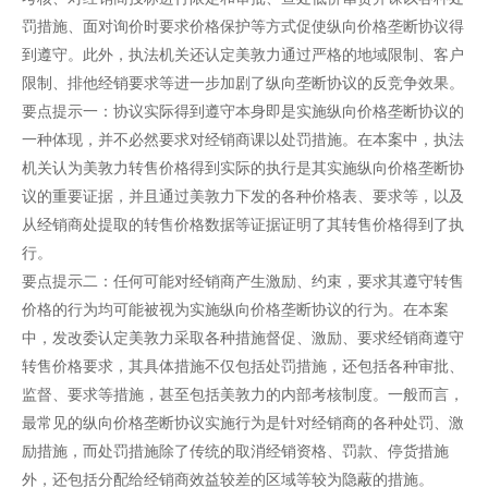
罚措施、面对询价时要求价格保护等方式促使纵向价格垄断协议得
到遵守。此外，执法机关还认定美敦力通过严格的地域限制、客户
限制、排他经销要求等进一步加剧了纵向垄断协议的反竞争效果。
要点提示一：协议实际得到遵守本身即是实施纵向价格垄断协议的
一种体现，并不必然要求对经销商课以处罚措施。在本案中，执法
机关认为美敦力转售价格得到实际的执行是其实施纵向价格垄断协
议的重要证据，并且通过美敦力下发的各种价格表、要求等，以及
从经销商处提取的转售价格数据等证据证明了其转售价格得到了执
行。
要点提示二：任何可能对经销商产生激励、约束，要求其遵守转售
价格的行为均可能被视为实施纵向价格垄断协议的行为。在本案
中，发改委认定美敦力采取各种措施督促、激励、要求经销商遵守
转售价格要求，其具体措施不仅包括处罚措施，还包括各种审批、
监督、要求等措施，甚至包括美敦力的内部考核制度。一般而言，
最常见的纵向价格垄断协议实施行为是针对经销商的各种处罚、激
励措施，而处罚措施除了传统的取消经销资格、罚款、停货措施
外，还包括分配给经销商效益较差的区域等较为隐蔽的措施。