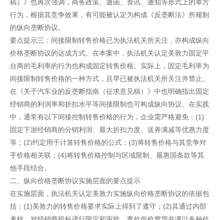
稿）》也再次强调，商务政策、通函、资讯、通知等形式上的单方
行为，根据其竞争效果，有可能被认定为构成《反垄断法》所规制
的纵向垄断协议。
要点提示三：间接限制转售价格已为执法机关所关注，亦构成纵向
价格垄断协议的达成方式。在本案中，执法机关认定美敦力固定平
台商的毛利率的行为也构成固定转售价格。实际上，固定毛利率为
间接限制转售价格的一种方式，且早已被执法机关所关注并禁止。
在《关于汽车业的反垄断指南（征求意见稿）》中也明确指出固定
经销商的利润率和折扣水平等间接限制也可构成纵向协议。在实践
中，通常有以下间接控制转售价格的行为，企业需严格避免：(1)
固定下游经销商的分销利润、最大折扣力度、送券满减等优惠力度
等；(2)约定用于计算转售价格的公式；(3)将转售价格与其竞争对
手价格相关联；(4)将转售价格控制与区域限制、最惠国条款等其
他手段结合。
二、纵向价格垄断协议实施层面的要点提示
在实施层面，执法机关认定美敦力实施纵向价格垄断协议的依据包
括：(1)美敦力的转售价格要求实际上得到了遵守；(2)其通过内部
考核、对经销商投标进行限定和审批、查处低价窜货并课以各种处