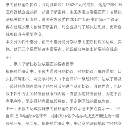
纵向价格垄断协议，并对其课以1.1852亿元的罚款。这是中国针对
医疗器械企业的第一起反垄断案件，由国家发改委层面而非省级执
法机关层面所查处，是国家发改委自2013年奶粉案时隔三年多后
再次处理的纵向价格垄断案件，对企业及时了解执法思路、更新合
规项目具有重要意义。
本文分为四个部分，前三个部分将分别从纵向垄断协议的达成、实
施、处罚三个层面解读本案要点，第四部分将给出简要的合规启
示。
一、纵向垄断协议达成层面的要点提示
根据处罚决定书，美敦力通过分销协议、经销协议、邮件通知、口
头协商等形式，与交易相对人（平台商和一级经销商）达成了涉及
一级经销商到终端各个销售环节的纵向垄断协议。具体而言，包括
以下四个方面的转售价格限制内容：直接固定转售价格、固定平台
商毛利率、限定经销商最低投标价、限定到医院的最低售价。
图一：美敦力达成实施纵向价格垄断协议示意图要点提示一： “平
台商”是单独的转售环节，控制其转售价格亦构成反垄断法第十四
条第一项、第二项。根据处罚决定书，平台商的法律地位与经销商