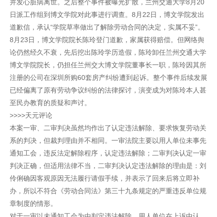
并发心脏病离世。之后整个事件被曝光扩散，兰州交通大学8月20
日派工作组到博文学院对此事进行调查。8月22日，博文学院发出
道歉信，承认“学院草率做出了解除劳动合同的决定，实属不妥”。
8月23日，博文学院院长陈玲登门道歉，家属获得赔偿。但网络舆
论仍然经久不衰，先后挖出陈玲学历造假，陈玲卸任兰州交通大学
博文学院院长，仍担任兰州交大博文学院董事长一职，陈玲因其所
注册的公司在深圳所购60套房产纠纷遭到起诉。整个事件后续发展
已经偏离了原有劳动争议纠纷的法律探讨，演变成为对陈玲本人甚
至民办教育的质疑和声讨。
>>>>天元评论
本案一审、二审判决虽然均作出了认定违法解除、要求恢复劳动关
系的判决，但裁判理由并不相同。一审法院主要以用人单位未事先
通知工会，违反法定解除程序，认定违法解除；二审判决认定一审
判决正确，但适用法律不当，二审判决认定违法解除的理由是：刘
伶俐确因客观原因无法履行请假手续，并表示了回来后将立即补
办，所以不符合《劳动合同法》第三十九条规定的严重违反单位规
章制度的情形。
对于一审以未通知工会为由判定违法解除，用人单位在上诉中认