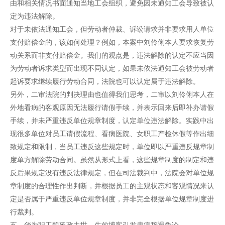
由和相关情况书面通知当地工会组织，避免因未通知工会导致被认
定为违法解除。
对于未依法通知工会，但劳动者仲裁、诉讼请求并非要求用人单位
支付赔偿金的，该如何处理？例如，本案中刘伶俐本人要求恢复劳
动关系而非支付赔偿金。我们的观点是，违法解除的认定不应当因
为劳动者诉求类型而出现不同认定，如果未依法通知工会被劳动者
起诉要求继续履行劳动合同，法院也可以认定属于违法解除。
另外，二审法院的判决理由也值得我们思考，二审以刘伶俐本人在
外地看病的客观原因无法履行请假手续，并表示回来后即补办请假
手续，并未严重违反单位规章制度，认定单位违法解除。实践中出
现很多单位对员工请假流程、看病医院、女职工产检休假等作出细
致规定和限制，当员工违反这些规定时，单位即以严重违反规章制
度单方解除劳动合同。虽然从形式上看，这些规章制度的制定和违
反后果规定没有违反法律规定，但在司法裁判中，法院会对单位规
章制度的合理性作出判断，并根据员工的主观状态和客观情况来认
定是否属于严重违反单位规章制度，并非完全根据单位规章制度进
行裁判。