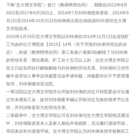
下称”交大博文学院“）签订《教师聘用合同》，期限自2012年8月
26日至2017年8月26日止。2014年7月刘伶俐患病请假，2014年9
月2日至2014年10月31日刘伶俐再次因生病续假59天获经交大博
文学院批准。
2015年1月19日交大博文学院以刘伶俐自2014年12月1日起连续旷
工为由作出兰博院发【2015】14号《关于开除刘伶俐等同志的决
定》，依据《教师聘用合同》第三条第八项第3款解除了与刘伶俐
的劳动关系：擅自离岗、旷工在十五日以上的，自交大博文学院公
告之日起合同自行解除解除与刘伶俐的劳动关系。刘伶俐向兰州市
榆中县劳动人事争议仲裁委员会申请仲裁，仲裁委作出不予受理通
知书，刘伶俐遂诉至法院。
一审法院以交大博文学院作出开除刘伶俐的决定只经院委会讨论通
过并未通知工会，故对刘伶俐要求确认开除决定无效的请求予以支
持，并判决恢复双方的劳动关系。
二审庭审中，交大博文学院认可在刘伶俐与交大博文学院电话通话
中，刘伶俐陈述其本人及家人都在外地就医，无法履行请假手续，
等回来后补办请假手续。交大博文学院认为刘伶俐未按学校教职工