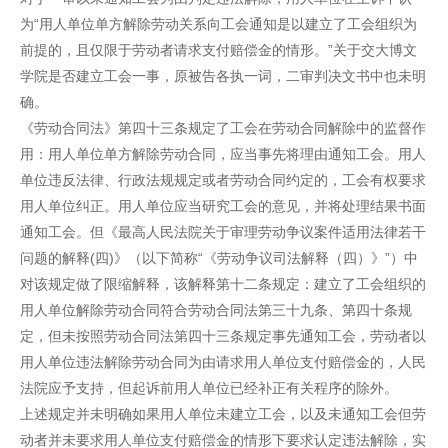
为“用人单位单方解除劳动关系向工会通知是以建立了工会组织为
前提的，且仅限于劳动者请求支付赔偿金的情形。”关于交大博文
学院是否建立工会一事，原被告各执一词，二审判决文书中也未明
确。
《劳动合同法》第四十三条规定了工会在劳动合同解除中的监督作
用：用人单位单方解除劳动合同，应当事先将理由通知工会。用人
单位违反法律、行政法规规定或者劳动合同约定的，工会有权要求
用人单位纠正。用人单位应当研究工会的意见，并将处理结果书面
通知工会。但《最高人民法院关于审理劳动争议案件适用法律若干
问题的解释(四)》（以下简称“《劳动争议司法解释（四）》”）中
对该规定做了限缩解释，该解释第十二条规定：建立了工会组织的
用人单位解除劳动合同符合劳动合同法第三十九条、第四十条规
定，但未按照劳动合同法第四十三条规定事先通知工会，劳动者以
用人单位违法解除劳动合同为由请求用人单位支付赔偿金的，人民
法院应予支持，但起诉前用人单位已经补正有关程序的除外。
上述规定并未明确如果用人单位未建立工会，以及未通知工会但劳
动者并未要求用人单位支付赔偿金的情形下要求认定违法解除，实