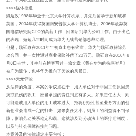
五、华为职工魏延政去世，生前博客引发患病辞退争论
>>>>媒体报道
魏延政1998年毕业于北京大学计算机系，并先后留学于新加坡和
英国，2004年获得英国南安普敦大学计算机博士。2006年放弃英
国电信研究院CTO的高薪工作，回国后到华为公司工作。由于出色
的表现，短短几年时间成为华为无线营销部总裁助理。
但是，魏延政在2011年年初查出患有癌症，华为与魏延政解除劳
动合同，并一次性通过商业保险补偿了20万元。魏延政在2016年8
月8日去世，其生前在博客写过一篇文章《我在华为的抗癌岁月》
被广为流传，也将华为推向了舆论的风暴口。
>>>>天元评论
从法律的角度，本案的争议点在于，用人单位对于非因工伤原因患
病或负伤的职工，应当承担的责任到底有多大。如果责任太大，则
可能造成用人单位的用工成本过大，招聘积极性甚至业务方面的创
新创业会造成一定的打击；如果责任太小，则员工的利益得不到保
障，影响劳动关系稳定和谐。这就涉及到劳动法上的医疗期制度，
以及与社会保障衔接的问题。
本案涉及的法律规定主要包括：