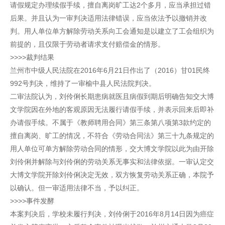
请假规定办理续假手续，擅自离岗旷工达2个多月，应当承担过错
后果。并且认为一审判决适用法律错误，应当依法予以撤销并改
判。用人单位单方解除劳动关系向工会通知是以建立了工会组织为
前提的，且仅限于劳动者请求支付赔偿金的情形。
>>>>裁判结果
兰州市中级人民法院在2016年6月21日作出了（2016）甘01民终
992号判决，维持了一审榆中县人民法院判决。
二审法院认为，刘伶俐长期患病就医且病假到期后明确告知交大博
文学院因在外地的客观原因无法履行请假手续，并表示回来后即补
办请假手续。不属于《教师聘用合同》第三条第八项第3款约定的
擅自离岗、旷工的情况，不符合《劳动合同法》第三十九条规定的
用人单位可单方解除劳动合同的情形，交大博文学院以此为由开除
刘伶俐并解除与刘伶俐的劳动关系无事实和法律依据。一审认定交
大博文学院开除刘伶俐决定无效，双方恢复劳动关系正确，本院予
以确认。但一审适用法律不当，予以纠正。
>>>>事件发酵
本案判决后，学校未履行判决，刘伶俐于2016年8月14日因为癌症