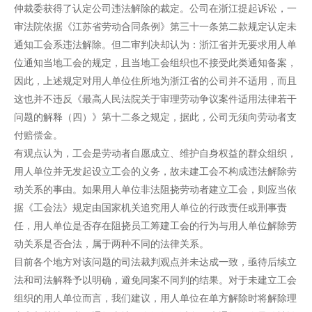
仲裁委获得了认定公司违法解除的裁定。公司在浙江提起诉讼，一
审法院依据《江苏省劳动合同条例》第三十一条第二款规定认定未
通知工会系违法解除。但二审判决却认为：浙江省并无要求用人单
位通知当地工会的规定，且当地工会组织也不接受此类通知备案，
因此，上述规定对用人单位住所地为浙江省的公司并不适用，而且
这也并不违反《最高人民法院关于审理劳动争议案件适用法律若干
问题的解释（四）》第十二条之规定，据此，公司无须向劳动者支
付赔偿金。
有观点认为，工会是劳动者自愿成立、维护自身权益的群众组织，
用人单位并无发起设立工会的义务，故未建工会不构成违法解除劳
动关系的事由。如果用人单位非法阻挠劳动者建立工会，则应当依
据《工会法》规定由国家机关追究用人单位的行政责任或刑事责
任，用人单位是否存在阻挠员工筹建工会的行为与用人单位解除劳
动关系是否合法，属于两种不同的法律关系。
目前各个地方对该问题的司法裁判观点并未达成一致，亟待后续立
法和司法解释予以明确，避免同案不同判的结果。对于未建立工会
组织的用人单位而言，我们建议，用人单位在单方解除时将解除理