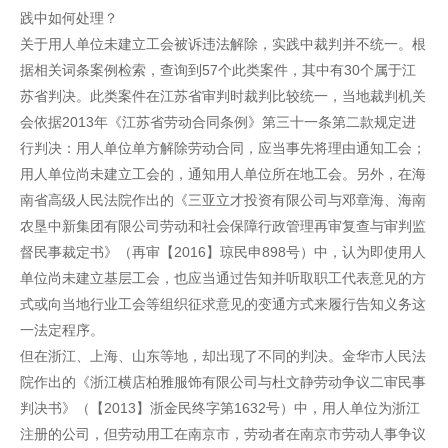
践中如何处理？
关于用人单位未建立工会被诉违法解除，实践中裁判并不统一。根
据相关词条案例检索，查询到57个此类案件，其中有30个属于江
苏省判决。此类案件在江苏省审判时裁判比较统一，当地裁判机关
会依据2013年《江苏省劳动合同条例》第三十一条第二款规定进
行判决：用人单位单方解除劳动合同，应当事先将理由通知工会；
用人单位尚未建立工会的，通知用人单位所在地工会。另外，在海
南省高级人民法院作出的《三亚立才投资有限公司与邓章海、海南
农垦中新集团有限公司劳动和社会保障行政管理再审复查与审判监
督民事裁定书》（再审【2016】琼民申898号）中，认为即使用人
单位尚未建立基层工会，也应当通过告知并听取职工代表意见的方
式或向当地行业工会等组织征求意见的变通方式来履行告知义务这
一法定程序。
但在浙江、上海、山东等地，却出现了不同的判决。金华市人民法
院作出的《浙江横店柏雅服饰有限公司与杜文静劳动争议二审民事
判决书》（【2013】浙金民终字第1632号）中，用人单位为浙江
注册的公司，但劳动用工在南京市，劳动者在南京市劳动人事争议