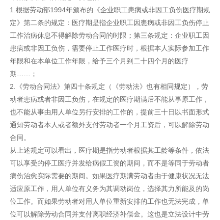
1.根据劳动部1994年颁布的《企业职工患病或非因工负伤医疗期规
定》第二条的规定：医疗期是指企业职工因患病或非因工负伤停止
工作治病休息不得解除劳动合同的时限；第三条规定：企业职工因
患病或非因工负伤，需要停止工作医疗时，根据本人实际参加工作
年限和在本单位工作年限，给予三个月到二十四个月的医疗
期……；
2.《劳动合同法》第四十条规定（《劳动法》也有相同规定），劳
动者患病或者非因工负伤，在规定的医疗期满后不能从事原工作，
也不能从事由用人单位另行安排的工作的，提前三十日以书面形式
通知劳动者本人或者额外支付劳动者一个月工资后，可以解除劳动
合同。
从上述规定可以看出，医疗期是指劳动者根据其工龄等条件，依法
可以享受的停工医疗并发给病假工资的期间，而不是等同于劳动者
病伤治愈实际需要的期间。如果医疗期满劳动者由于健康状况无法
适应原工作，用人单位有义务为其调动岗位，选择其力所能及的岗
位工作。而如果劳动者对用人单位重新安排的工作也无法完成，单
位可以解除劳动合同并支付离职经济补偿金。这也是立法设计中劳