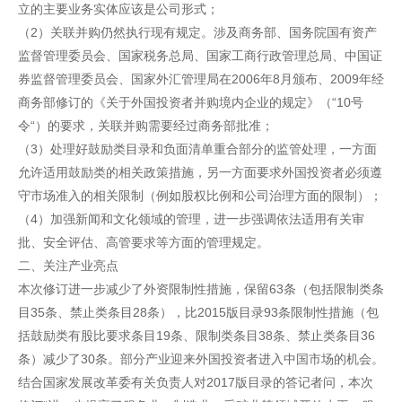
立的主要业务实体应该是公司形式；
（2）关联并购仍然执行现有规定。涉及商务部、国务院国有资产
监督管理委员会、国家税务总局、国家工商行政管理总局、中国证
券监督管理委员会、国家外汇管理局在2006年8月颁布、2009年经
商务部修订的《关于外国投资者并购境内企业的规定》（“10号
令“）的要求，关联并购需要经过商务部批准；
（3）处理好鼓励类目录和负面清单重合部分的监管处理，一方面
允许适用鼓励类的相关政策措施，另一方面要求外国投资者必须遵
守市场准入的相关限制（例如股权比例和公司治理方面的限制）；
（4）加强新闻和文化领域的管理，进一步强调依法适用有关审
批、安全评估、高管要求等方面的管理规定。
二、关注产业亮点
本次修订进一步减少了外资限制性措施，保留63条（包括限制类条
目35条、禁止类条目28条），比2015版目录93条限制性措施（包
括鼓励类有股比要求条目19条、限制类条目38条、禁止类条目36
条）减少了30条。部分产业迎来外国投资者进入中国市场的机会。
结合国家发展改革委有关负责人对2017版目录的答记者问，本次