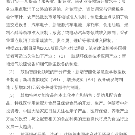
修订“进一步提高了服务业、制造业、采矿业等领域开放水平；服
务业重点取消了公路旅客运输、外轮理货、资信调查与评级服务、
会计审计、农产品批发市场等领域准入限制，制造业重点取消了轨
道交通设备、汽车电子、新能源汽车电池、摩托车、食用油脂、燃
料乙醇等领域准入限制，放宽了纯电动汽车等领域准入限制，采矿
业重点取消了非常规油气、贵金属、锂矿等领域准入限制。”
根据2017版目录和2015版目录的对比观察，笔者建议相关外国投
资者可适当关注如下产业：（1） 鼓励环保类技术应用产业：新
增烟气脱硫设备和烟气除尘设备的制造。
（2） 鼓励智能化领域的部分产业：新增智能化紧急医学救援设
备制造；新增虚拟现实（VR）、增强现实（AR）设备研发与制
造；新增3D打印设备关键零部件的制造。
（3） 鼓励特种功能食品的本土化生产和销售：婴幼儿配方食
品、特殊医学用途配方食品及保健食品的开发、生产。伴随着中外
投资者、中国大陆家庭日益关注在亲子产品、医疗保健、养老产业
方面的投资，与之配套相关的食品种类的更新换代将成为食品行业
发展一大趋势。
（4） 放开锂矿开采、选矿： 伴随着中国政府对于环保产业和新