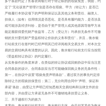
多个条款约定了长春农商银行对于转让标的的瑕疵免责，例如，约
定了“无论该资产管理计划是否存在瑕疵、甲方（转让方）是否已
严格履行本协议项下的声明和保证以及其他义务和责任、融资人、
担保人（如有）信用情况是否恶化、是否具有履约能力，是否涉及
或可能涉及经济纠纷，是否由于资产管理人或其他原因导致甲方未
能足额获得委托财产收益等，乙方（受让方）均承担无条件不可撤
销的支付委托财产受益权转让价款的义务和责任”，并且，衡水银
行站前支行在签约时已经声明其已经详阅相关交易文件，对本次交
易的交易结构具有清楚的认识。因此，衡水银行站前支行应当按照
《受益权转让协议》的约定履行。
从实务操作的角度来讲，在类似的转让协议或回购协议中应当注意
合同条款的设计。合同条款应当尽可能确保回购义务的无条件性：
第一，在协议中设置“瑕疵免责声明条款”，通过双方的事先约定排
除转让方的瑕疵担保责任；第二，充分利用合同中“声明、保证和
承诺”条款，由受让方声明已经知悉相关交易结构和法律文件的全
部内容，并由受让方承诺无条件不可撤销地承担受让义务。
三、关于越权行为的效力
本案中，衡水银行站前支行、衡水银行主张，由于赵某某作为衡水