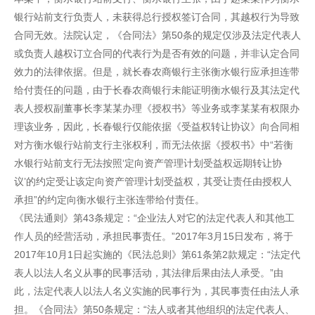
银行站前支行负责人，未获得总行授权签订合同，其越权行为导致
合同无效。法院认定，《合同法》第50条的规定仅涉及法定代表人
或负责人越权订立合同的代表行为是否有效的问题，并非认定合同
效力的法律依据。但是，就长春农商银行主张衡水银行应承担连带
给付责任的问题，由于长春农商银行未能证明衡水银行及其法定代
表人授权副董事长李某某办理《授权书》等业务或李某某有权限办
理该业务，因此，长春银行仅能依据《受益权转让协议》向合同相
对方衡水银行站前支行主张权利，而无法依据《授权书》中“若衡
水银行站前支行无法按照‘定向资产管理计划受益权远期转让协
议’的约定受让该定向资产管理计划受益权，其受让责任由授权人
承担”的约定向衡水银行主张连带给付责任。
《民法通则》第43条规定：“企业法人对它的法定代表人和其他工
作人员的经营活动，承担民事责任。”2017年3月15日发布，将于
2017年10月1日起实施的《民法总则》第61条第2款规定：“法定代
表人以法人名义从事的民事活动，其法律后果由法人承受。”由
此，法定代表人以法人名义实施的民事行为，其民事责任由法人承
担。《合同法》第50条规定：“法人或者其他组织的法定代表人、