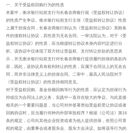
一、关于受益权回购行为的性质
本案中，衡水银行站前支行与长春农商银行就《受益权转让协议》
的性质产生争议。衡水银行站前支行主张《受益权转让协议》性质
上属于担保合同，长春农商银行则认为《受益权转让协议》系附条
件的债权转让协议，其性质为无名合同。一审法院认为，对于《受
益权转让协议》的性质，应当根据转让协议本身内容约定进行分
析。该协议中仅体现了双方转让受益权、支付转让价款的意思表
示，并无衡水银行站前支行对长春农商银行提供履约担保的条款内
容，因此，该协议具有权利转让的性质，应属于合同法上的无名合
同，而并非法律意义上的担保合同。二审中，最高人民法院对于
《受益权转让协议》的性质持相同意见。
对于受益权回购、基金份额回购等行为的性质，应认定为担保行为
抑或仅为合同法上的义务，实践中一直存在较大的争议。与此直接
相关的一个重要问题是，当公司对外签署类似受益权受让协议或者
回购协议时，应当履行何种内外部审批程序？根据《公司法》第16
条的规定，公司向其他企业投资或者为他人提供担保，依照公司章
程的规定，由董事会或者股东会、股东大会决议。如将该等行为的