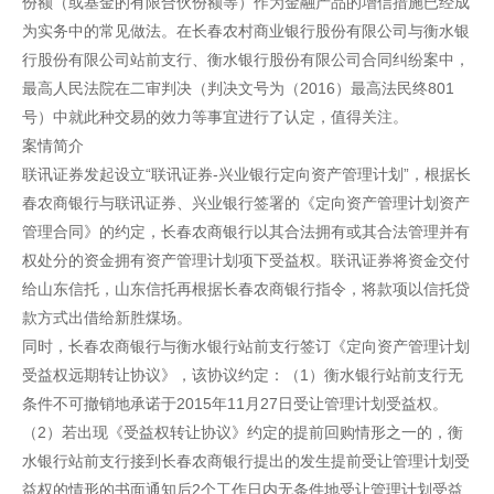
份额（或基金的有限合伙份额等）作为金融产品的增信措施已经成
为实务中的常见做法。在长春农村商业银行股份有限公司与衡水银
行股份有限公司站前支行、衡水银行股份有限公司合同纠纷案中，
最高人民法院在二审判决（判决文号为（2016）最高法民终801
号）中就此种交易的效力等事宜进行了认定，值得关注。
案情简介
联讯证券发起设立“联讯证券-兴业银行定向资产管理计划”，根据长
春农商银行与联讯证券、兴业银行签署的《定向资产管理计划资产
管理合同》的约定，长春农商银行以其合法拥有或其合法管理并有
权处分的资金拥有资产管理计划项下受益权。联讯证券将资金交付
给山东信托，山东信托再根据长春农商银行指令，将款项以信托贷
款方式出借给新胜煤场。
同时，长春农商银行与衡水银行站前支行签订《定向资产管理计划
受益权远期转让协议》，该协议约定：（1）衡水银行站前支行无
条件不可撤销地承诺于2015年11月27日受让管理计划受益权。
（2）若出现《受益权转让协议》约定的提前回购情形之一的，衡
水银行站前支行接到长春农商银行提出的发生提前受让管理计划受
益权的情形的书面通知后2个工作日内无条件地受让管理计划受益