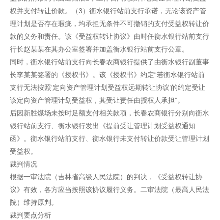
权并支付转让价款。（3）衡水银行站前支行承诺，无论该资产管
理计划是否存在瑕疵，均承担无条件不可撤销的支付受益权转让价
款的义务和责任。该《受益权转让协议》由时任衡水银行站前支行
行长赵某某在其办公室签署并加盖衡水银行站前支行公章。
同时，衡水银行站前支行向长春农商银行提供了由衡水银行副董事
长李某某签署的《授权书》。该《授权书》约定“若衡水银行站前
支行无法按照‘定向资产管理计划受益权远期转让协议’的约定受让
该定向资产管理计划受益权，其受让责任由授权人承担”。
后因新胜煤场未按时足额支付相关款项，长春农商银行分别向衡水
银行站前支行、衡水银行发出《提前受让管理计划受益权通知
函》。衡水银行站前支行、衡水银行未支付转让价款受让管理计划
受益权。
裁判情况
根据一审法院（吉林省高级人民法院）的判决，《受益权转让协
议》有效，各方应当按照该协议履行义务。二审法院（最高人民法
院）维持原判。
裁判要点分析