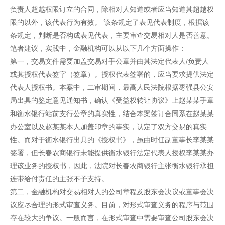
负责人超越权限订立的合同，除相对人知道或者应当知道其超越权
限的以外，该代表行为有效。”该条规定了表见代表制度，根据该
条规定，判断是否构成表见代表，主要审查交易相对人是否善意。
笔者建议，实践中，金融机构可以从以下几个方面操作：
第一，交易文件需要加盖交易对手公章并由其法定代表人/负责人
或其授权代表签字（签章）。授权代表签署的，应当要求提供法定
代表人授权书。本案中，二审期间，最高人民法院根据枣强县公安
局出具的鉴定意见通知书，确认《受益权转让协议》上赵某某手章
和衡水银行站前支行公章的真实性，结合本案签订合同系在赵某某
办公室以及赵某某本人加盖印章的事实，认定了双方交易的真实
性。而对于衡水银行出具的《授权书》，虽由时任副董事长李某某
签署，但长春农商银行未能提供衡水银行法定代表人授权李某某办
理该业务的授权书，因此，法院对长春农商银行主张衡水银行承担
连带给付责任的主张不予支持。
第二，金融机构对交易相对人的公司章程及股东会决议或董事会决
议应尽合理的形式审查义务。目前，对形式审查义务的程序与范围
存在较大的争议。一般而言，在形式审查中需要审查公司股东会决